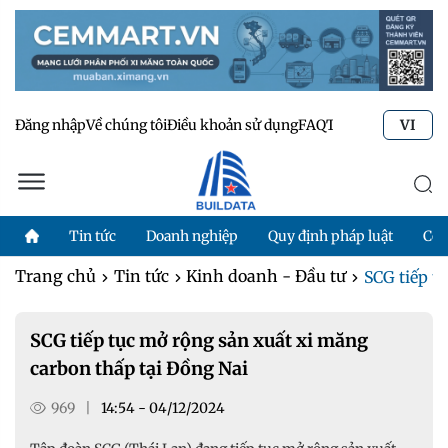
Đăng nhập
Về chúng tôi
Điều khoản sử dụng
FAQ
Tư vấn kỹ thuật
Li
VI
Tin tức
Doanh nghiệp
Quy định pháp luật
Côn
Trang chủ
Tin tức
Kinh doanh - Đầu tư
SCG tiếp t
SCG tiếp tục mở rộng sản xuất xi măng
carbon thấp tại Đồng Nai
969
|
14:54 - 04/12/2024