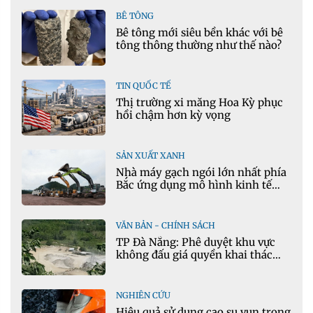
Ansys
BÊ TÔNG
Bê tông mới siêu bền khác với bê
tông thông thường như thế nào?
TIN QUỐC TẾ
Thị trường xi măng Hoa Kỳ phục
hồi chậm hơn kỳ vọng
SẢN XUẤT XANH
Nhà máy gạch ngói lớn nhất phía
Bắc ứng dụng mô hình kinh tế
tuần hoàn
VĂN BẢN - CHÍNH SÁCH
TP Đà Nẵng: Phê duyệt khu vực
không đấu giá quyền khai thác
khoáng sản mỏ đá Khe Rọm
NGHIÊN CỨU
Hiệu quả sử dụng cao su vụn trong