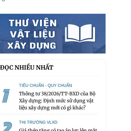
ĐỌC NHIỀU NHẤT
TIÊU CHUẨN - QUY CHUẨN
1
Thông tư 38/2026/TT-BXD của Bộ
Xây dựng: Định mức sử dụng vật
liệu xây dựng mới có gì khác?
2
THỊ TRƯỜNG VLXD
Giá thép tăng có tạo áp lực lên mặt