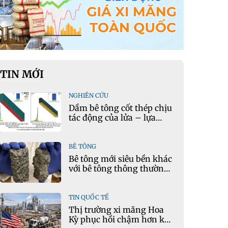
TIN MỚI
NGHIÊN CỨU
Dầm bê tông cốt thép chịu
tác động của lửa – lựa
chọn phần tử cho mô hình
nhiệt học trong Ansys
BÊ TÔNG
Bê tông mới siêu bền khác
với bê tông thông thường
như thế nào?
TIN QUỐC TẾ
Thị trường xi măng Hoa
Kỳ phục hồi chậm hơn kỳ