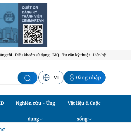
úng tôi
Điều khoản sử dụng
FAQ
Tư vấn kỹ thuật
Liên hệ
VI
Đăng nhập
XD
Nghiên cứu - Ứng
Vật liệu & Cuộc
dụng
sống
ụng