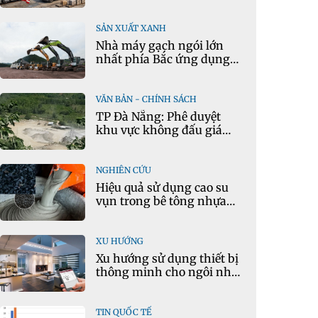
vọng
SẢN XUẤT XANH
Nhà máy gạch ngói lớn
nhất phía Bắc ứng dụng
mô hình kinh tế tuần
hoàn
VĂN BẢN - CHÍNH SÁCH
TP Đà Nẵng: Phê duyệt
khu vực không đấu giá
quyền khai thác khoáng
sản mỏ đá Khe Rọm
NGHIÊN CỨU
Hiệu quả sử dụng cao su
vụn trong bê tông nhựa
chặt tái chế nóng
XU HƯỚNG
Xu hướng sử dụng thiết bị
thông minh cho ngôi nhà
hiện đại
TIN QUỐC TẾ