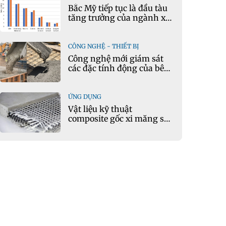
Bắc Mỹ tiếp tục là đầu tàu
tăng trưởng của ngành xi
măng
CÔNG NGHỆ - THIẾT BỊ
Công nghệ mới giám sát
các đặc tính động của bê
tông theo thời gian thực
ỨNG DỤNG
Vật liệu kỹ thuật
composite gốc xi măng sử
dụng cát nhiễm mặn và
phụ gia khoáng: Ứng dụng
trong xây dựng hạ tầng
giao thông