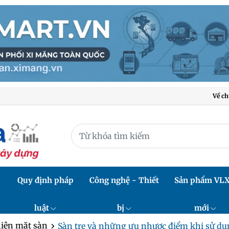
Về ch
Quy định pháp
Công nghệ - Thiết
Sản phẩm VL
luật
bị
mới
iện mặt sàn
Sàn tre và những ưu nhược điểm khi sử d