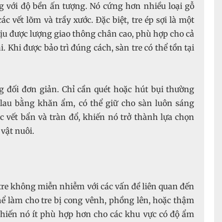
ng với độ bền ấn tượng. Nó cứng hơn nhiều loại gỗ
c vết lõm và trầy xước. Đặc biệt, tre ép sợi là một
hịu được lượng giao thông chân cao, phù hợp cho cả
Khi được bảo trì đúng cách, sàn tre có thể tồn tại
ơng đối đơn giản. Chỉ cần quét hoặc hút bụi thường
 lau bằng khăn ẩm, có thể giữ cho sàn luôn sáng
ác vết bẩn và tràn đổ, khiến nó trở thành lựa chọn
 vật nuôi.
tre không miễn nhiễm với các vấn đề liên quan đến
hể làm cho tre bị cong vênh, phồng lên, hoặc thậm
khiến nó ít phù hợp hơn cho các khu vực có độ ẩm