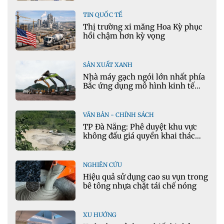
TIN QUỐC TẾ
Thị trường xi măng Hoa Kỳ phục
hồi chậm hơn kỳ vọng
SẢN XUẤT XANH
Nhà máy gạch ngói lớn nhất phía
Bắc ứng dụng mô hình kinh tế
tuần hoàn
VĂN BẢN - CHÍNH SÁCH
TP Đà Nẵng: Phê duyệt khu vực
không đấu giá quyền khai thác
khoáng sản mỏ đá Khe Rọm
NGHIÊN CỨU
Hiệu quả sử dụng cao su vụn trong
bê tông nhựa chặt tái chế nóng
XU HƯỚNG