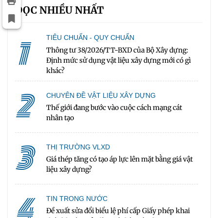
ĐỌC NHIỀU NHẤT
1
TIÊU CHUẨN - QUY CHUẨN
Thông tư 38/2026/TT-BXD của Bộ Xây dựng:
Định mức sử dụng vật liệu xây dựng mới có gì
khác?
2
CHUYÊN ĐỀ VẬT LIỆU XÂY DỰNG
Thế giới đang bước vào cuộc cách mạng cát
nhân tạo
3
THỊ TRƯỜNG VLXD
Giá thép tăng có tạo áp lực lên mặt bằng giá vật
liệu xây dựng?
4
TIN TRONG NƯỚC
Đề xuất sửa đổi biểu lệ phí cấp Giấy phép khai