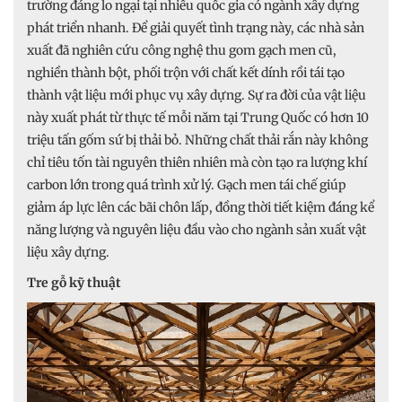
trường đáng lo ngại tại nhiều quốc gia có ngành xây dựng
phát triển nhanh. Để giải quyết tình trạng này, các nhà sản
xuất đã nghiên cứu công nghệ thu gom gạch men cũ,
nghiền thành bột, phối trộn với chất kết dính rồi tái tạo
thành vật liệu mới phục vụ xây dựng. Sự ra đời của vật liệu
này xuất phát từ thực tế mỗi năm tại Trung Quốc có hơn 10
triệu tấn gốm sứ bị thải bỏ. Những chất thải rắn này không
chỉ tiêu tốn tài nguyên thiên nhiên mà còn tạo ra lượng khí
carbon lớn trong quá trình xử lý. Gạch men tái chế giúp
giảm áp lực lên các bãi chôn lấp, đồng thời tiết kiệm đáng kể
năng lượng và nguyên liệu đầu vào cho ngành sản xuất vật
liệu xây dựng.
Tre gỗ kỹ thuật