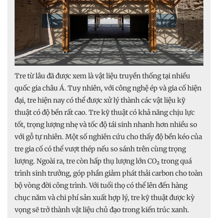
Tre từ lâu đã được xem là vật liệu truyền thống tại nhiều
quốc gia châu Á. Tuy nhiên, với công nghệ ép và gia cố hiện
đại, tre hiện nay có thể được xử lý thành các vật liệu kỹ
thuật có độ bền rất cao. Tre kỹ thuật có khả năng chịu lực
tốt, trọng lượng nhẹ và tốc độ tái sinh nhanh hơn nhiều so
với gỗ tự nhiên. Một số nghiên cứu cho thấy độ bền kéo của
tre gia cố có thể vượt thép nếu so sánh trên cùng trọng
lượng. Ngoài ra, tre còn hấp thụ lượng lớn CO₂ trong quá
trình sinh trưởng, góp phần giảm phát thải carbon cho toàn
bộ vòng đời công trình. Với tuổi thọ có thể lên đến hàng
chục năm và chi phí sản xuất hợp lý, tre kỹ thuật được kỳ
vọng sẽ trở thành vật liệu chủ đạo trong kiến trúc xanh.