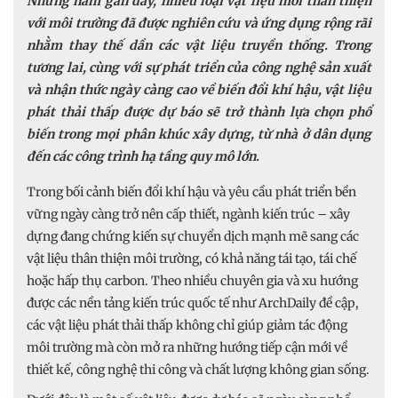
Những năm gần đây, nhiều loại vật liệu mới thân thiện
với môi trường đã được nghiên cứu và ứng dụng rộng rãi
nhằm thay thế dần các vật liệu truyền thống. Trong
tương lai, cùng với sự phát triển của công nghệ sản xuất
và nhận thức ngày càng cao về biến đổi khí hậu, vật liệu
phát thải thấp được dự báo sẽ trở thành lựa chọn phổ
biến trong mọi phân khúc xây dựng, từ nhà ở dân dụng
đến các công trình hạ tầng quy mô lớn.
Trong bối cảnh biến đổi khí hậu và yêu cầu phát triển bền
vững ngày càng trở nên cấp thiết, ngành kiến trúc – xây
dựng đang chứng kiến sự chuyển dịch mạnh mẽ sang các
vật liệu thân thiện môi trường, có khả năng tái tạo, tái chế
hoặc hấp thụ carbon. Theo nhiều chuyên gia và xu hướng
được các nền tảng kiến trúc quốc tế như ArchDaily đề cập,
các vật liệu phát thải thấp không chỉ giúp giảm tác động
môi trường mà còn mở ra những hướng tiếp cận mới về
thiết kế, công nghệ thi công và chất lượng không gian sống.