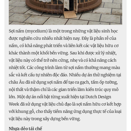
Sợi nấm (mycelium) là một trong những vật liệu sinh học
được nghiên cứu nhiều nhất hiện nay. Đây là phần rễ của
nấm, có khả năng phát triển và liên kết các vật liệu hữu cơ
khác thành một khối bền vững. Sau khi được xử lý nhiệt,
vật liệu này có thể trở nên cứng, nhẹ và có khả năng cách
nhiệt tốt. Các công trình làm từ sợi nấm thường mang màu
sắc và kết cấu tự nhiên độc đáo. Nhiều dự án thử nghiệm tại
châu Âu đã sử dụng sợi nấm để tạo ra gạch, tấm ốp tường,
nội thất và thậm chí là các gian triển lãm kiến trúc quy mô
lớn. Một dự án nổi bật từng xuất hiện tại Dutch Design
Week đã sử dụng vật liệu chủ đạo là sợi nấm hữu cơ kết hợp
với khung gỗ, cho thấy tiềm năng ứng dụng thực tế của loại
vật liệu này trong xây dựng bền vững.
Nhựa dẻo tái chế