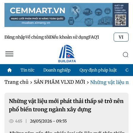
Đăng nhập
Về chúng tôi
Điều khoản sử dụng
FAQ
Tư vấn kỹ thuật
Li
VI
Tin tức
Doanh nghiệp
Quy định pháp luật
Côn
Trang chủ
SẢN PHẨM VLXD MỚI
Những vật liệu mới 
Những vật liệu mới phát thải thấp sẽ trở nên
phổ biến trong ngành xây dựng
465
|
26/05/2026 - 09:55