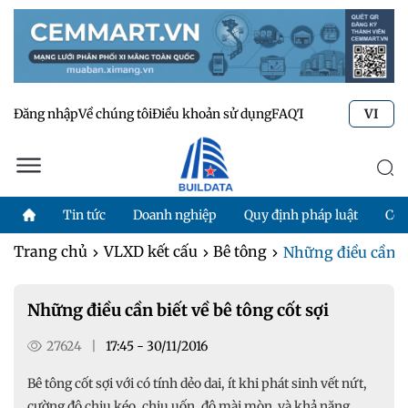
Đăng nhập
Về chúng tôi
Điều khoản sử dụng
FAQ
Tư vấn kỹ thuật
Li
VI
Tin tức
Doanh nghiệp
Quy định pháp luật
Côn
Trang chủ
VLXD kết cấu
Bê tông
Những điều cần bi
Những điều cần biết về bê tông cốt sợi
27624
|
17:45 - 30/11/2016
Bê tông cốt sợi với có tính dẻo dai, ít khi phát sinh vết nứt,
cường độ chịu kéo, chịu uốn, độ mài mòn và khả năng