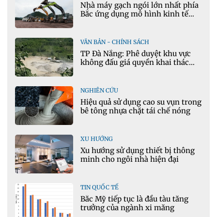
Nhà máy gạch ngói lớn nhất phía
Bắc ứng dụng mô hình kinh tế
tuần hoàn
VĂN BẢN - CHÍNH SÁCH
TP Đà Nẵng: Phê duyệt khu vực
không đấu giá quyền khai thác
khoáng sản mỏ đá Khe Rọm
NGHIÊN CỨU
Hiệu quả sử dụng cao su vụn trong
bê tông nhựa chặt tái chế nóng
XU HƯỚNG
Xu hướng sử dụng thiết bị thông
minh cho ngôi nhà hiện đại
TIN QUỐC TẾ
Bắc Mỹ tiếp tục là đầu tàu tăng
trưởng của ngành xi măng