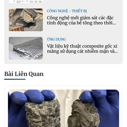
CÔNG NGHỆ - THIẾT BỊ
Công nghệ mới giám sát các đặc
tính động của bê tông theo thời
gian thực
ỨNG DỤNG
Vật liệu kỹ thuật composite gốc xi
măng sử dụng cát nhiễm mặn và
phụ gia khoáng: Ứng dụng trong
xây dựng hạ tầng giao thông
Bài Liên Quan