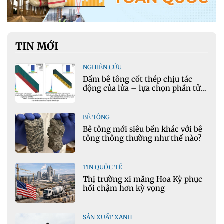
TIN MỚI
NGHIÊN CỨU
Dầm bê tông cốt thép chịu tác
động của lửa – lựa chọn phần tử
cho mô hình nhiệt học trong
Ansys
BÊ TÔNG
Bê tông mới siêu bền khác với bê
tông thông thường như thế nào?
TIN QUỐC TẾ
Thị trường xi măng Hoa Kỳ phục
hồi chậm hơn kỳ vọng
SẢN XUẤT XANH