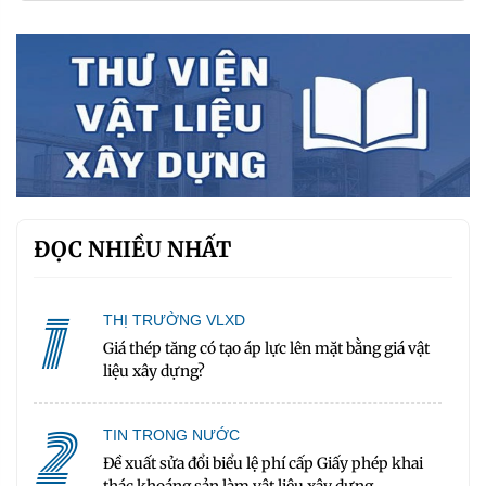
ĐỌC NHIỀU NHẤT
1
THỊ TRƯỜNG VLXD
Giá thép tăng có tạo áp lực lên mặt bằng giá vật
liệu xây dựng?
2
TIN TRONG NƯỚC
Đề xuất sửa đổi biểu lệ phí cấp Giấy phép khai
thác khoáng sản làm vật liệu xây dựng