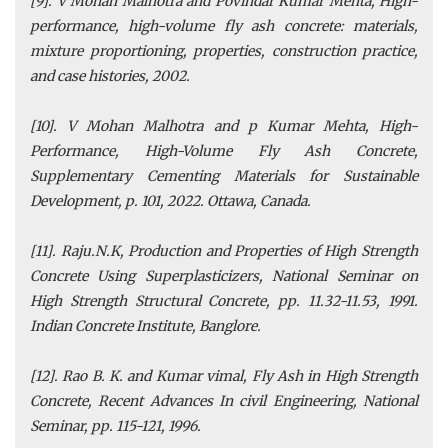
[9]. V Mohan Malhotra and Povindar Kumar Mehta, High-
performance, high-volume fly ash concrete: materials,
mixture proportioning, properties, construction practice,
and case histories, 2002.
[10]. V Mohan Malhotra and p Kumar Mehta, High-
Performance, High-Volume Fly Ash Concrete,
Supplementary Cementing Materials for Sustainable
Development, p. 101, 2022. Ottawa, Canada.
[11]. Raju.N.K, Production and Properties of High Strength
Concrete Using Superplasticizers, National Seminar on
High Strength Structural Concrete, pp. 11.32-11.53, 1991.
Indian Concrete Institute, Banglore.
[12]. Rao B. K. and Kumar vimal, Fly Ash in High Strength
Concrete, Recent Advances In civil Engineering, National
Seminar, pp. 115-121, 1996.