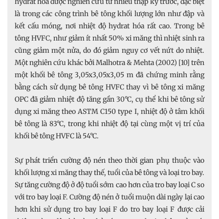
hydrat hóa được nghiên cứu từ nhiều thập kỷ trước, đặc biệt
là trong các công trình bê tông khối lượng lớn như đập và
kết cấu móng, nơi nhiệt độ hydrat hóa rất cao. Trong bê
tông HVFC, như giảm ít nhất 50% xi măng thì nhiệt sinh ra
cũng giảm một nửa, do đó giảm nguy cơ vết nứt do nhiệt.
Một nghiên cứu khác bởi Malhotra & Mehta (2002) [10] trên
một khối bê tông 3,05x3,05x3,05 m đã chứng minh rằng
bằng cách sử dụng bê tông HVFC thay vì bê tông xi măng
OPC đã giảm nhiệt độ tăng gần 30°C, cụ thể khi bê tông sử
dụng xi măng theo ASTM C150 type I, nhiệt độ ở tâm khối
bê tông là 83°C, trong khi nhiệt độ tại cùng một vị trí của
khối bê tông HVFC là 54°C.
Sự phát triển cường độ nén theo thời gian phụ thuộc vào
khối lượng xi măng thay thế, tuổi của bê tông và loại tro bay.
Sự tăng cường độ ở độ tuổi sớm cao hơn của tro bay loại C so
với tro bay loại F. Cường độ nén ở tuổi muộn dài ngày lại cao
hơn khi sử dụng tro bay loại F do tro bay loại F được cải