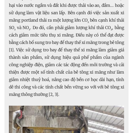
hại vào nước ngầm và đất khi được thải vào ao, đầm... hoặc
sử dụng làm vật liệu san lấp. Bên cạnh đó việc sản xuất xi
măng portland thải ra một lượng lớn CO
bên cạnh khí thải
₂
SO
và NO
. Do đó, cần phải giảm lượng khí thải CO
, bằng
₂
₂
₂
cách giảm mức tiêu thụ xi măng. Điều này có thể đạt được
bằng cách bổ sung tro bay để thay thế xi măng trong bê tông
[1]. Việc sử dụng tro bay để thay thế xi măng làm giảm giá
thành sản phẩm, sử dụng hiệu quả phế phẩm của ngành
công nghiệp điện, giảm các tác động đến môi trường và cải
thiện được một số tính chất của bê tông xi măng như làm
giảm nhiệt thuỷ hoá, nâng cao độ bền cơ học dài hạn, tính
dê thi công và các tính chất bền vững so với với bê tông xi
măng thông thường [2, 3].