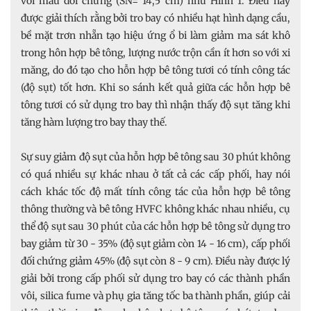
với mẫu đối chứng (SN= 14,5 cm) như Hình 1. Điều này
được giải thích rằng bởi tro bay có nhiều hạt hình dạng cầu,
bề mặt trơn nhẵn tạo hiệu ứng ổ bi làm giảm ma sát khô
trong hôn hợp bê tông, lượng nước trộn cần ít hơn so với xi
măng, do đó tạo cho hỗn hợp bê tông tươi có tính công tác
(độ sụt) tốt hơn. Khi so sánh kết quả giữa các hỗn hợp bê
tông tươi có sử dụng tro bay thì nhận thấy độ sụt tăng khi
tăng hàm lượng tro bay thay thế.
Sự suy giảm độ sụt của hỗn hợp bê tông sau 30 phút không
có quá nhiều sự khác nhau ở tất cả các cấp phối, hay nói
cách khác tốc độ mất tính công tác của hỗn hợp bê tông
thông thường và bê tông HVFC không khác nhau nhiều, cụ
thể độ sụt sau 30 phút của các hỗn hợp bê tông sử dụng tro
bay giảm từ 30 - 35% (độ sụt giảm còn 14 - 16 cm), cấp phối
đối chứng giảm 45% (độ sụt còn 8 - 9 cm). Điều này được lý
giải bởi trong cấp phối sử dụng tro bay có các thành phần
vôi, silica fume và phụ gia tăng tốc ba thành phần, giúp cải