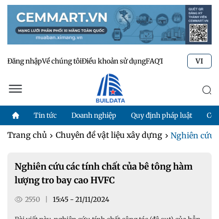
Đăng nhập
Về chúng tôi
Điều khoản sử dụng
FAQ
Tư vấn kỹ thuật
Li
VI
Tin tức
Doanh nghiệp
Quy định pháp luật
Côn
Trang chủ
Chuyên đề vật liệu xây dựng
Nghiên cứu c
Nghiên cứu các tính chất của bê tông hàm
lượng tro bay cao HVFC
2550
|
15:45 - 21/11/2024