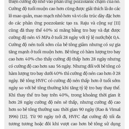
thiện cường độ nhờ vào phản ứng pozzolanic chậm của nó.
Cường độ tuổi muộn cao hơn cũng được giải thích là do các
lô mao quản, mao mạch nhỏ hơn và vi cấu trúc dày đặc hơn
do các phản ứng pozzolanic tạo ra. Raju và cộng sự [11]
cũng đã thay thế 40% xi măng bằng tro bay và đạt được
cường độ nén 45 MPa ở tuổi 28 ngày với tỷ lệ nước/bột 0,4.
Cường độ nén tuổi sớm của bê tông giảm nhưng có sự gia
tăng mạnh ở tuổi muộn hơn. Bê tông có hàm lượng tro bay
cao hơn 40% cho thấy cường độ thấp hơn 28 ngày nhưng
có cường độ cao hơn sau 56 ngày. Nhưng đối với bê tông có
hàm lượng tro bay dưới 40% thì cường độ nén cao hơn ở 28
ngày. Bê tông HVFC có cường độ nén thấp hơn ở tuổi sớm
ngày so với bê tông thường khi tăng tỷ lệ tro bay thay thế.
Khi thay thế tro bay trên 40%, trong khoảng thời gian ít
hơn 28 ngày cường độ nén sẽ thấp, nhưng cường độ cao
hơn so bê tông thường sau thời gian 90 ngày (Rao & Vimal
1996) [12]. Từ 90 ngày trở đi, HVFC đạt cường độ tối đa
tương tương hoặc đôi khi vượt cao hơn bê tông sử dụng