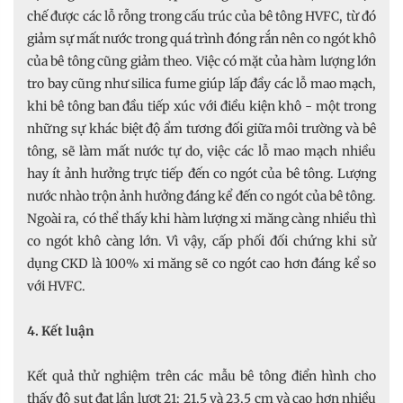
chế được các lỗ rỗng trong cấu trúc của bê tông HVFC, từ đó
giảm sự mất nước trong quá trình đóng rắn nên co ngót khô
của bê tông cũng giảm theo. Việc có mặt của hàm lượng lớn
tro bay cũng như silica fume giúp lấp đầy các lỗ mao mạch,
khi bê tông ban đầu tiếp xúc với điều kiện khô - một trong
những sự khác biệt độ ẩm tương đối giữa môi trường và bê
tông, sẽ làm mất nước tự do, việc các lỗ mao mạch nhiều
hay ít ảnh hưởng trực tiếp đến co ngót của bê tông. Lượng
nước nhào trộn ảnh hưởng đáng kể đến co ngót của bê tông.
Ngoài ra, có thể thấy khi hàm lượng xi măng càng nhiều thì
co ngót khô càng lớn. Vì vậy, cấp phối đối chứng khi sử
dụng CKD là 100% xi măng sẽ co ngót cao hơn đáng kể so
với HVFC.
4. Kết luận
Kết quả thử nghiệm trên các mẫu bê tông điển hình cho
thấy độ sụt đạt lần lượt 21; 21,5 và 23,5 cm và cao hơn nhiều