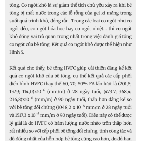
tông. Co ngót khô là sự giảm thể tích chủ yếu xảy ra khi bê
tông bị mất nước trong các lỗ rỗng của gel xi măng trong
suốt quá trình khô, đóng rắn. Trong các loại co ngót như co
ngót dẻo, co ngót hóa học hay co ngót nhiệt... thì co ngót
khô đóng vai trò quan trọng nhất trong việc đánh giá tổng
co ngót của bê tông. Kết quả co ngót khô được thể hiện như
Hình 5.
Kết quả cho thấy, bê tông HVFC giúp cải thiện đáng kể kết
quả co ngót khô của bê tông, cụ thể kết quả các cấp phối
điển hình HVFC thay thế 60, 70, 80% FA lần lượt là (201,8;
-6
157,9; 114,0)x10
(mm/m) ở 28 ngày tuổi, (473,7; 368,4;
-6
236,8)x10
(mm/m) ở 90 ngày tuổi, thấp hơn đáng kể so
-6
với bê tông đối chứng (1048,2 x 10
mm/m ở 28 ngày tuổi
-6
và 1517,3 x 10
mm/m ở 90 ngày tuổi). Điều này có thể được
lý giải là do HVFC có hàm lượng nước nhào trộn thấp hơn
rất nhiều so với cấp phối bê tông đối chứng, tính công tác và
độ đồng nhất của hỗn hợp bê tông cũng cao hơn, do đó hạn