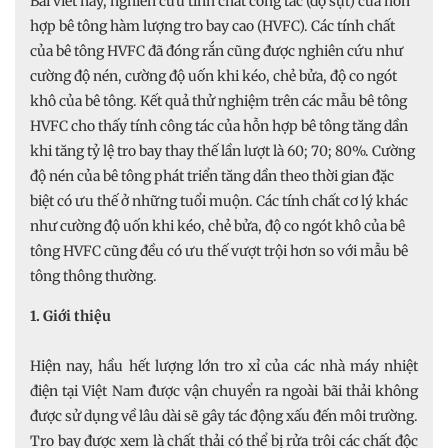
Bài viết này, nghiên cứu tính chất công tác (độ sụt) của hỗn
hợp bê tông hàm lượng tro bay cao (HVFC). Các tính chất
của bê tông HVFC đã đóng rắn cũng được nghiên cứu như
cường độ nén, cường độ uốn khi kéo, chẻ bửa, độ co ngót
khô của bê tông. Kết quả thử nghiệm trên các mẫu bê tông
HVFC cho thấy tính công tác của hỗn hợp bê tông tăng dần
khi tăng tỷ lệ tro bay thay thế lần lượt là 60; 70; 80%. Cường
độ nén của bê tông phát triển tăng dần theo thời gian đặc
biệt có ưu thế ở những tuổi muộn. Các tính chất cơ lý khác
như cường độ uốn khi kéo, chẻ bửa, độ co ngót khô của bê
tông HVFC cũng đều có ưu thế vượt trội hơn so với mẫu bê
tông thông thường.
1. Giới thiệu
Hiện nay, hầu hết lượng lớn tro xỉ của các nhà máy nhiệt
điện tại Việt Nam được vận chuyển ra ngoài bãi thải không
được sử dụng về lâu dài sẽ gây tác động xấu đến môi trường.
Tro bay được xem là chất thải có thể bị rửa trôi các chất độc