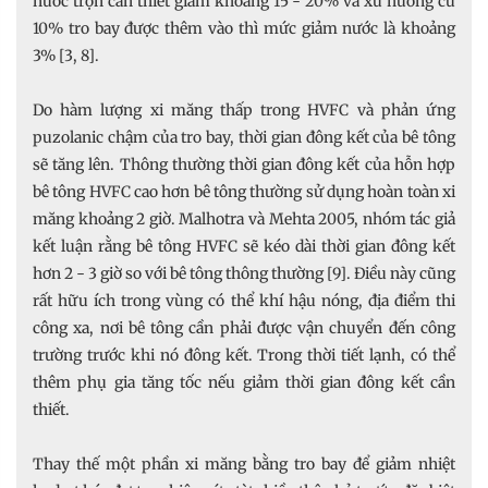
nước trộn cần thiết giảm khoảng 15 - 20% và xu hướng cứ
10% tro bay được thêm vào thì mức giảm nước là khoảng
3% [3, 8].
Do hàm lượng xi măng thấp trong HVFC và phản ứng
puzolanic chậm của tro bay, thời gian đông kết của bê tông
sẽ tăng lên. Thông thường thời gian đông kết của hỗn hợp
bê tông HVFC cao hơn bê tông thường sử dụng hoàn toàn xi
măng khoảng 2 giờ. Malhotra và Mehta 2005, nhóm tác giả
kết luận rằng bê tông HVFC sẽ kéo dài thời gian đông kết
hơn 2 - 3 giờ so với bê tông thông thường [9]. Điều này cũng
rất hữu ích trong vùng có thể khí hậu nóng, địa điểm thi
công xa, nơi bê tông cần phải được vận chuyển đến công
trường trước khi nó đông kết. Trong thời tiết lạnh, có thể
thêm phụ gia tăng tốc nếu giảm thời gian đông kết cần
thiết.
Thay thế một phần xi măng bằng tro bay để giảm nhiệt