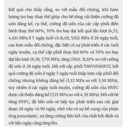
Kết quả cho thấy rằng, so với mẫu đối chứng, khi hàm
lượng tro bay thay thế giúp cho bê tông cải thiện cường độ
uốn đáng kể, cụ thể, cường độ uốn của các cấp phối điển
hình thay thế 60%, 70% tro bay đạt kết quả lần lượt (4,72;
4,63) MPa ở 7 ngày tuổi và (6,03; 5,92) MPa ở 28 ngày tuổi,
cao hơn mẫu đối chứng, đặc biệt có sự phát triển ở các tuổi
ngày muộn, cụ thể cấp phối thay thế 60% và 70% tro bay
đạt lần lượt (8,38; 7,79) MPa, tăng (39,0; 31,6)% so với cường
độ uốn ở 28 ngày tuổi. Đối với cấp phối T80V15S6W27, kết
quả cường độ uốn ở ngày 7 ngày tuổi thấp hơn cấp phối đối
chứng nhưng không đáng kể (3,12 MPa so với 3,50 MPa),
tuy nhiên ở các ngày tuổi muộn, cường độ uốn của HVFC
được cải thiện đáng kể (7,15 MPa so với 4,55 MPa). Đối với bê
tông HVFC, độ bền uốn sẽ tiếp tục phát triển sau các giai
đoạn 28 ngày và 90 ngày, nhờ vào có sự bổ sung của phản
ứng pozzolanic, sự tăng cường liên kết của chất kết dính và
cốt liệu ngày càng tăng lên.