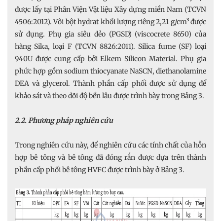
được lấy tại Phân Viện Vật liệu Xây dựng miền Nam (TCVN
4506:2012). Vôi bột hydrat khối lượng riêng 2,21 g/cm³ được
sử dụng. Phụ gia siêu dẻo (PGSD) (viscocrete 8650) của
hãng Sika, loại F (TCVN 8826:2011). Silica fume (SF) loại
940U được cung cấp bởi Elkem Silicon Material. Phụ gia
phức hợp gồm sodium thiocyanate NaSCN, diethanolamine
DEA và glycerol. Thành phần cấp phối được sử dụng để
khảo sát và theo dõi độ bền lâu được trình bày trong Bảng 3.
2.2. Phương pháp nghiên cứu
Trong nghiên cứu này, để nghiên cứu các tính chất của hỗn
hợp bê tông và bê tông đã đóng rắn được dựa trên thành
phần cấp phối bê tông HVFC được trình bày ở Bảng 3.