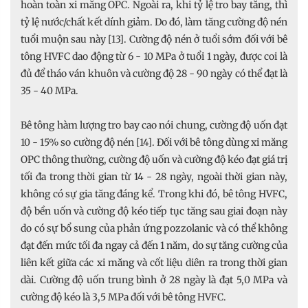
hoàn toàn xi măng OPC. Ngoài ra, khi tỷ lệ tro bay tăng, thì
tỷ lệ nước/chất kết dính giảm. Do đó, làm tăng cường độ nén
tuổi muộn sau này [13]. Cường độ nén ở tuổi sớm đối với bê
tông HVFC dao động từ 6 - 10 MPa ở tuổi 1 ngày, được coi là
đủ để tháo ván khuôn và cường độ 28 - 90 ngày có thể đạt là
35 - 40 MPa.
Bê tông hàm lượng tro bay cao nói chung, cường độ uốn đạt
10 - 15% so cường độ nén [14]. Đối với bê tông dùng xi măng
OPC thông thường, cường độ uốn và cường độ kéo đạt giá trị
tối đa trong thời gian từ 14 - 28 ngày, ngoài thời gian này,
không có sự gia tăng đáng kể. Trong khi đó, bê tông HVFC,
độ bền uốn và cường độ kéo tiếp tục tăng sau giai đoạn này
do có sự bổ sung của phản ứng pozzolanic và có thể không
đạt đến mức tối đa ngay cả đến 1 năm, do sự tăng cường của
liên kết giữa các xi măng và cốt liệu diên ra trong thời gian
dài. Cường độ uốn trung bình ở 28 ngày là đạt 5,0 MPa và
cường độ kéo là 3,5 MPa đối với bê tông HVFC.