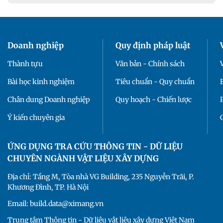
Doanh nghiệp
Quy định pháp luật
Thành tựu
Văn bản - Chính sách
Bài học kinh nghiệm
Tiêu chuẩn - Quy chuẩn
Chân dung Doanh nghiệp
Quy hoạch - Chiến lược
Ý kiến chuyên gia
ỨNG DỤNG TRA CỨU THÔNG TIN - DỮ LIỆU
CHUYÊN NGÀNH VẬT LIỆU XÂY DỰNG
Địa chỉ: Tầng M, Tòa nhà VG Building, 235 Nguyễn Trãi, P.
Khương Đình, TP. Hà Nội
Email: build.data@ximang.vn
Trung tâm Thông tin - Dữ liệu vật liệu xây dựng Việt Nam