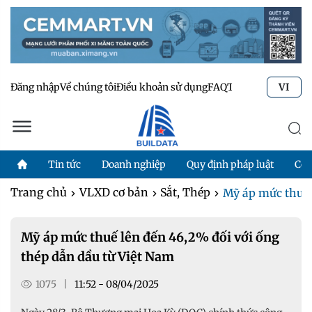
Đăng nhập
Về chúng tôi
Điều khoản sử dụng
FAQ
Tư vấn kỹ thuật
Li
VI
Tin tức
Doanh nghiệp
Quy định pháp luật
Côn
Trang chủ
VLXD cơ bản
Sắt, Thép
Mỹ áp mức thuế l
Mỹ áp mức thuế lên đến 46,2% đối với ống
thép dẫn dầu từ Việt Nam
1075
|
11:52 - 08/04/2025