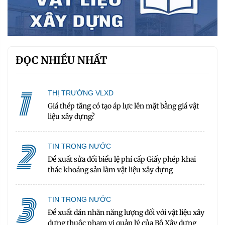
ĐỌC NHIỀU NHẤT
1
THỊ TRƯỜNG VLXD
Giá thép tăng có tạo áp lực lên mặt bằng giá vật
liệu xây dựng?
2
TIN TRONG NƯỚC
Đề xuất sửa đổi biểu lệ phí cấp Giấy phép khai
thác khoáng sản làm vật liệu xây dựng
3
TIN TRONG NƯỚC
Đề xuất dán nhãn năng lượng đối với vật liệu xây
dựng thuộc phạm vi quản lý của Bộ Xây dựng