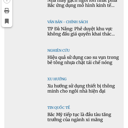
Nhà máy gạch ngói lớn nhất phía
Bắc ứng dụng mô hình kinh tế
tuần hoàn
VĂN BẢN - CHÍNH SÁCH
TP Đà Nẵng: Phê duyệt khu vực
không đấu giá quyền khai thác
khoáng sản mỏ đá Khe Rọm
NGHIÊN CỨU
Hiệu quả sử dụng cao su vụn trong
bê tông nhựa chặt tái chế nóng
XU HƯỚNG
Xu hướng sử dụng thiết bị thông
minh cho ngôi nhà hiện đại
TIN QUỐC TẾ
Bắc Mỹ tiếp tục là đầu tàu tăng
trưởng của ngành xi măng