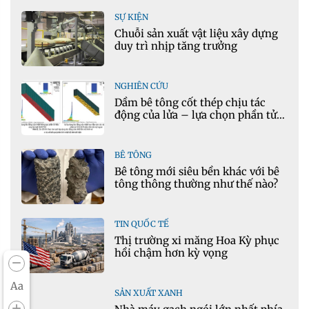
SỰ KIỆN
Chuỗi sản xuất vật liệu xây dựng
duy trì nhịp tăng trưởng
NGHIÊN CỨU
Dầm bê tông cốt thép chịu tác
động của lửa – lựa chọn phần tử
cho mô hình nhiệt học trong
Ansys
BÊ TÔNG
Bê tông mới siêu bền khác với bê
tông thông thường như thế nào?
TIN QUỐC TẾ
Thị trường xi măng Hoa Kỳ phục
hồi chậm hơn kỳ vọng
Aa
SẢN XUẤT XANH