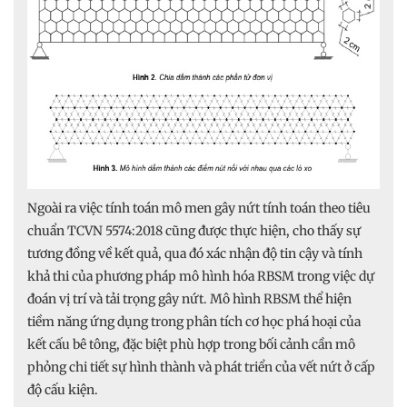
Ngoài ra việc tính toán mô men gây nứt tính toán theo tiêu
chuẩn TCVN 5574:2018 cũng được thực hiện, cho thấy sự
tương đồng về kết quả, qua đó xác nhận độ tin cậy và tính
khả thi của phương pháp mô hình hóa RBSM trong việc dự
đoán vị trí và tải trọng gây nứt. Mô hình RBSM thể hiện
tiềm năng ứng dụng trong phân tích cơ học phá hoại của
kết cấu bê tông, đặc biệt phù hợp trong bối cảnh cần mô
phỏng chi tiết sự hình thành và phát triển của vết nứt ở cấp
độ cấu kiện.