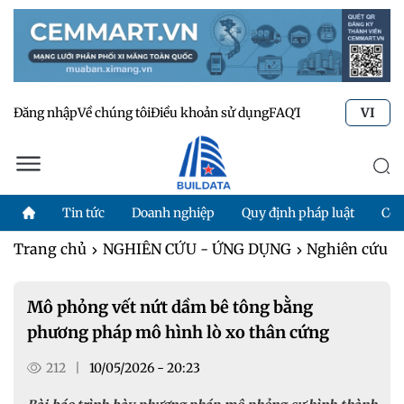
Đăng nhập
Về chúng tôi
Điều khoản sử dụng
FAQ
Tư vấn kỹ thuật
Li
VI
Tin tức
Doanh nghiệp
Quy định pháp luật
Côn
Trang chủ
NGHIÊN CỨU - ỨNG DỤNG
Nghiên cứu
Mô phỏng vết nứt dầm bê tông bằng
phương pháp mô hình lò xo thân cứng
212
|
10/05/2026 - 20:23