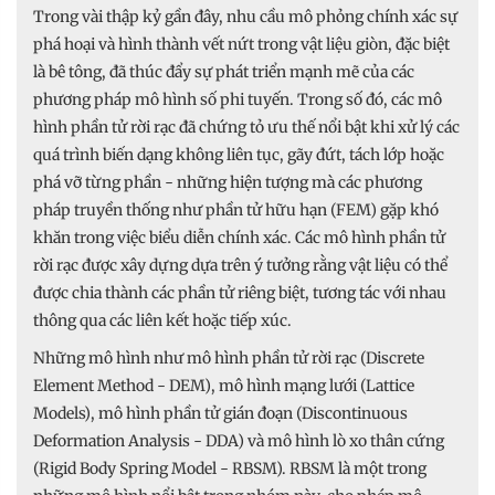
Trong vài thập kỷ gần đây, nhu cầu mô phỏng chính xác sự
phá hoại và hình thành vết nứt trong vật liệu giòn, đặc biệt
là bê tông, đã thúc đẩy sự phát triển mạnh mẽ của các
phương pháp mô hình số phi tuyến. Trong số đó, các mô
hình phần tử rời rạc đã chứng tỏ ưu thế nổi bật khi xử lý các
quá trình biến dạng không liên tục, gãy đứt, tách lớp hoặc
phá vỡ từng phần - những hiện tượng mà các phương
pháp truyền thống như phần tử hữu hạn (FEM) gặp khó
khăn trong việc biểu diễn chính xác. Các mô hình phần tử
rời rạc được xây dựng dựa trên ý tưởng rằng vật liệu có thể
được chia thành các phần tử riêng biệt, tương tác với nhau
thông qua các liên kết hoặc tiếp xúc.
Những mô hình như mô hình phần tử rời rạc (Discrete
Element Method - DEM), mô hình mạng lưới (Lattice
Models), mô hình phần tử gián đoạn (Discontinuous
Deformation Analysis - DDA) và mô hình lò xo thân cứng
(Rigid Body Spring Model - RBSM). RBSM là một trong