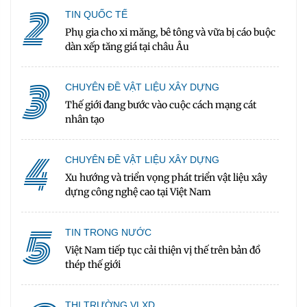
2
TIN QUỐC TẾ
Phụ gia cho xi măng, bê tông và vữa bị cáo buộc
dàn xếp tăng giá tại châu Âu
3
CHUYÊN ĐỀ VẬT LIỆU XÂY DỰNG
Thế giới đang bước vào cuộc cách mạng cát
nhân tạo
4
CHUYÊN ĐỀ VẬT LIỆU XÂY DỰNG
Xu hướng và triển vọng phát triển vật liệu xây
dựng công nghệ cao tại Việt Nam
5
TIN TRONG NƯỚC
Việt Nam tiếp tục cải thiện vị thế trên bản đồ
thép thế giới
THỊ TRƯỜNG VLXD