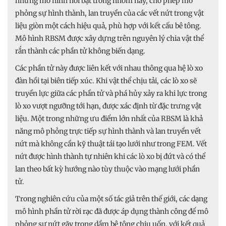
những mô hình nổi bật trong nhóm này, cho phép mô
phỏng sự hình thành, lan truyền của các vết nứt trong vật
liệu giòn một cách hiệu quả, phù hợp với kết cấu bê tông.
Mô hình RBSM được xây dựng trên nguyên lý chia vật thể
rắn thành các phần tử không biến dạng.
Các phần tử này được liên kết với nhau thông qua hệ lò xo
đàn hồi tại biên tiếp xúc. Khi vật thể chịu tải, các lò xo sẽ
truyền lực giữa các phần tử và phá hủy xảy ra khi lực trong
lò xo vượt ngưỡng tới hạn, được xác định từ đặc trưng vật
liệu. Một trong những ưu điểm lớn nhất của RBSM là khả
năng mô phỏng trực tiếp sự hình thành và lan truyền vết
nứt mà không cần kỹ thuật tái tạo lưới như trong FEM. Vết
nứt được hình thành tự nhiên khi các lò xo bị đứt và có thể
lan theo bất kỳ hướng nào tùy thuộc vào mạng lưới phần
tử.
Trong nghiên cứu của một số tác giả trên thế giới, các dạng
mô hình phần tử rời rạc đã được áp dụng thành công để mô
phỏng sự nứt gãy trong dầm bê tông chịu uốn, với kết quả