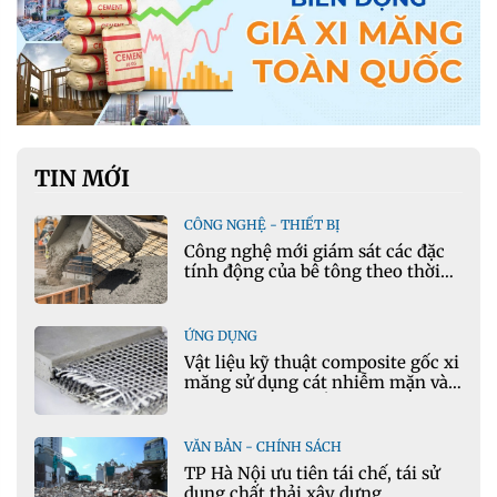
TIN MỚI
CÔNG NGHỆ - THIẾT BỊ
Công nghệ mới giám sát các đặc
tính động của bê tông theo thời
gian thực
ỨNG DỤNG
Vật liệu kỹ thuật composite gốc xi
măng sử dụng cát nhiễm mặn và
phụ gia khoáng: Ứng dụng trong
xây dựng hạ tầng giao thông
VĂN BẢN - CHÍNH SÁCH
TP Hà Nội ưu tiên tái chế, tái sử
dụng chất thải xây dựng