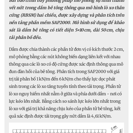
Bài báo trình bày phương pháp mô phỏng sự hình thành
vết nứt trong dầm bê tông thông qua mô hình lò xo thân
cứng (RBSM) hai chiều, được xây dựng và phân tích trên
nền tảng phần mềm SAP2000. Mô hình sử dụng để khảo
sát là dầm bê tông có tiết diện 5×10 cm, dài 50 cm, chịu
tải phân bố đều.
Dầm được chia thành các phần tử đơn vị có kích thước 2 cm,
mô phỏng bằng các nút không biến dạng liên kết với nhau
thông qua các lò xo có độ cứng được xác định thông qua mô
đun đàn hồi của bê tông. Phân tích trong SAP2000 với giá
trị tải phân bố 1 kN/m đến 6 kN/m cho thấy lực dọc phát
sinh trong các lò xo tăng tuyến tính theo tải trọng. Phần tử
lò xo nguy hiểm nhất nằm ở giữa và phía dưới dầm - nơi có
lực kéo lớn nhất. Bằng cách so sánh lực kéo lớn nhất trong
lò xo với giá trị khả năng chịu kéo của phần tử bê tông, kết
quả xác định được tải trọng gây nứt dầm là 4,61 kN/m.