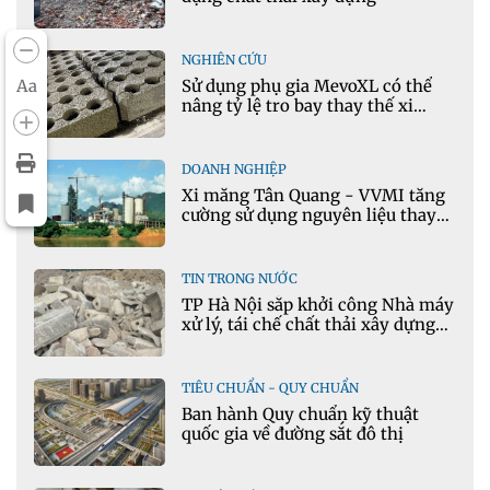
NGHIÊN CỨU
Aa
Sử dụng phụ gia MevoXL có thể
nâng tỷ lệ tro bay thay thế xi
măng portland trong bê tông
DOANH NGHIỆP
Xi măng Tân Quang - VVMI tăng
cường sử dụng nguyên liệu thay
thế trong sản xuất xi măng
TIN TRONG NƯỚC
TP Hà Nội sắp khởi công Nhà máy
xử lý, tái chế chất thải xây dựng
tại Đông Anh
TIÊU CHUẨN - QUY CHUẨN
Ban hành Quy chuẩn kỹ thuật
quốc gia về đường sắt đô thị