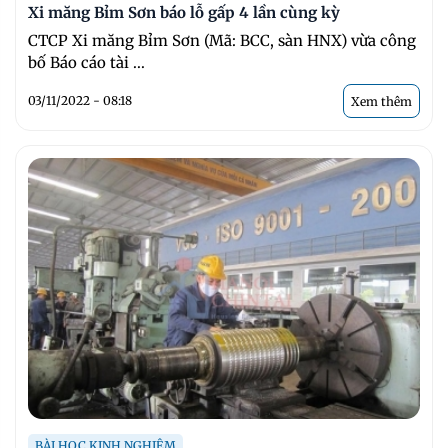
Xi măng Bỉm Sơn báo lỗ gấp 4 lần cùng kỳ
CTCP Xi măng Bỉm Sơn (Mã: BCC, sàn HNX) vừa công
bố Báo cáo tài ...
03/11/2022 - 08:18
Xem thêm
BÀI HỌC KINH NGHIỆM