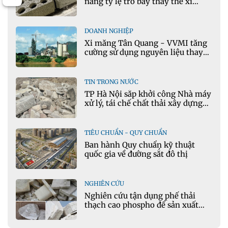
nâng tỷ lệ tro bay thay thế xi
măng portland trong bê tông
DOANH NGHIỆP
Xi măng Tân Quang - VVMI tăng
cường sử dụng nguyên liệu thay
thế trong sản xuất xi măng
TIN TRONG NƯỚC
TP Hà Nội sắp khởi công Nhà máy
xử lý, tái chế chất thải xây dựng
tại Đông Anh
TIÊU CHUẨN - QUY CHUẨN
Ban hành Quy chuẩn kỹ thuật
quốc gia về đường sắt đô thị
NGHIÊN CỨU
Nghiên cứu tận dụng phế thải
thạch cao phospho để sản xuất
gạch bê tông