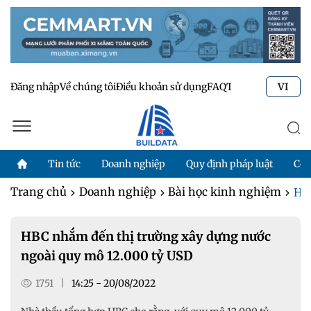
Đăng nhập
Về chúng tôi
Điều khoản sử dụng
FAQ
Tư vấn kỹ thuật
Li
VI
Tin tức
Doanh nghiệp
Quy định pháp luật
Côn
Trang chủ
Doanh nghiệp
Bài học kinh nghiệm
HBC
HBC nhắm đến thị trường xây dựng nước
ngoài quy mô 12.000 tỷ USD
1751
|
14:25 - 20/08/2022