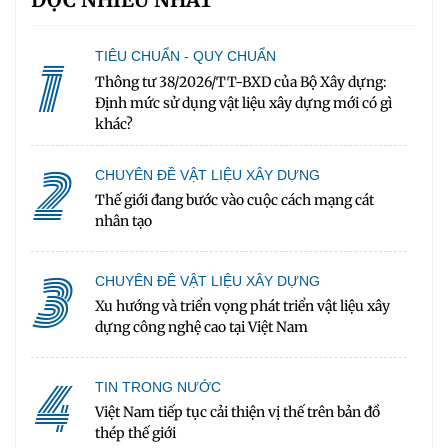
1
TIÊU CHUẨN - QUY CHUẨN
Thông tư 38/2026/TT-BXD của Bộ Xây dựng:
Định mức sử dụng vật liệu xây dựng mới có gì
khác?
2
CHUYÊN ĐỀ VẬT LIỆU XÂY DỰNG
Thế giới đang bước vào cuộc cách mạng cát
nhân tạo
3
CHUYÊN ĐỀ VẬT LIỆU XÂY DỰNG
Xu hướng và triển vọng phát triển vật liệu xây
dựng công nghệ cao tại Việt Nam
4
TIN TRONG NƯỚC
Việt Nam tiếp tục cải thiện vị thế trên bản đồ
thép thế giới