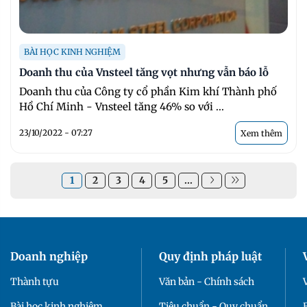
BÀI HỌC KINH NGHIỆM
Doanh thu của Vnsteel tăng vọt nhưng vẫn báo lỗ
Doanh thu của Công ty cổ phần Kim khí Thành phố
Hồ Chí Minh - Vnsteel tăng 46% so với ...
23/10/2022 - 07:27
Xem thêm
1
2
3
4
5
...
Doanh nghiệp
Quy định pháp luật
Thành tựu
Văn bản - Chính sách
Bài học kinh nghiệm
Tiêu chuẩn - Quy chuẩn