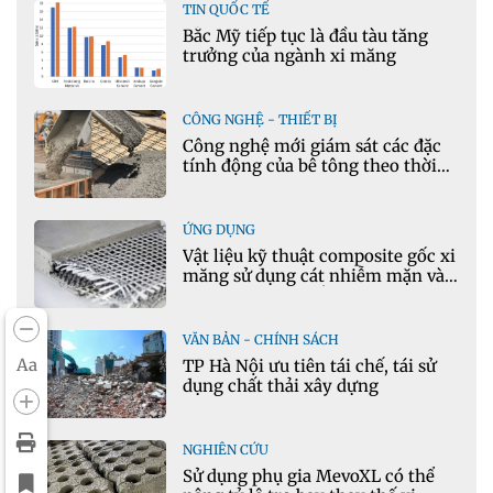
TIN QUỐC TẾ
Bắc Mỹ tiếp tục là đầu tàu tăng
trưởng của ngành xi măng
CÔNG NGHỆ - THIẾT BỊ
Công nghệ mới giám sát các đặc
tính động của bê tông theo thời
gian thực
ỨNG DỤNG
Vật liệu kỹ thuật composite gốc xi
măng sử dụng cát nhiễm mặn và
phụ gia khoáng: Ứng dụng trong
xây dựng hạ tầng giao thông
VĂN BẢN - CHÍNH SÁCH
Aa
TP Hà Nội ưu tiên tái chế, tái sử
dụng chất thải xây dựng
NGHIÊN CỨU
Sử dụng phụ gia MevoXL có thể