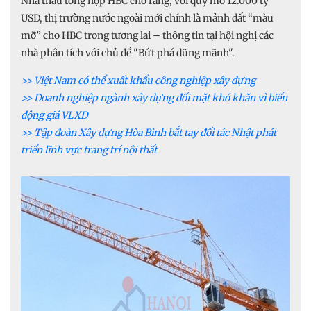
Nhà thầu tổng hợp HBC cho rằng, với quy mô 12.000 tỷ
USD, thị trường nước ngoài mới chính là mảnh đất “màu
mỡ” cho HBC trong tương lai – thông tin tại hội nghị các
nhà phân tích với chủ đề "Bứt phá dũng mãnh".
>> Việt Nam có thể xuất khẩu công nghiệp xây dựng
>> Doanh nghiệp ngành xây dựng đối mặt khó khăn vì biến
động giá VLXD
>> Tập đoàn Xây dựng Hòa Bình bắt tay đối tác Nhật phát
triển lĩnh vực trang trí nội thất