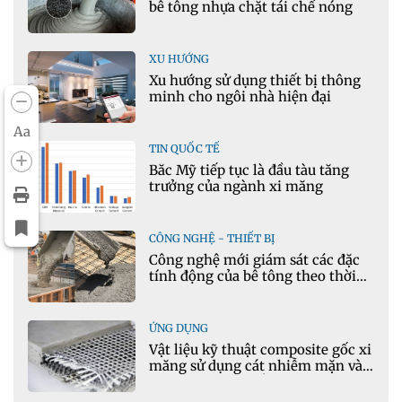
bê tông nhựa chặt tái chế nóng
XU HƯỚNG
Xu hướng sử dụng thiết bị thông
minh cho ngôi nhà hiện đại
Aa
TIN QUỐC TẾ
Bắc Mỹ tiếp tục là đầu tàu tăng
trưởng của ngành xi măng
CÔNG NGHỆ - THIẾT BỊ
Công nghệ mới giám sát các đặc
tính động của bê tông theo thời
gian thực
ỨNG DỤNG
Vật liệu kỹ thuật composite gốc xi
măng sử dụng cát nhiễm mặn và
phụ gia khoáng: Ứng dụng trong
xây dựng hạ tầng giao thông