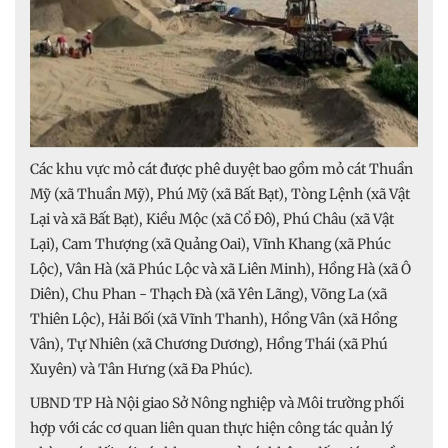
Các khu vực mỏ cát được phê duyệt bao gồm mỏ cát Thuần
Mỹ (xã Thuần Mỹ), Phú Mỹ (xã Bất Bạt), Tòng Lệnh (xã Vật
Lại và xã Bất Bạt), Kiều Mộc (xã Cổ Đô), Phú Châu (xã Vật
Lại), Cam Thượng (xã Quảng Oai), Vĩnh Khang (xã Phúc
Lộc), Vân Hà (xã Phúc Lộc và xã Liên Minh), Hồng Hà (xã Ô
Diên), Chu Phan - Thạch Đà (xã Yên Lãng), Võng La (xã
Thiên Lộc), Hải Bối (xã Vĩnh Thanh), Hồng Vân (xã Hồng
Vân), Tự Nhiên (xã Chương Dương), Hồng Thái (xã Phú
Xuyên) và Tân Hưng (xã Đa Phúc).
UBND TP Hà Nội giao Sở Nông nghiệp và Môi trường phối
hợp với các cơ quan liên quan thực hiện công tác quản lý