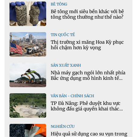
BÊ TÔNG
Bê tông mới siêu bền khác với bê
tông thông thường như thế nào?
TIN QUỐC TẾ
Thị trường xi măng Hoa Kỳ phục
hồi chậm hơn kỳ vọng
SẢN XUẤT XANH
Nhà máy gạch ngói lớn nhất phía
Bắc ứng dụng mô hình kinh tế
tuần hoàn
VĂN BẢN - CHÍNH SÁCH
TP Đà Nẵng: Phê duyệt khu vực
không đấu giá quyền khai thác
khoáng sản mỏ đá Khe Rọm
NGHIÊN CỨU
Hiệu quả sử dụng cao su vụn trong