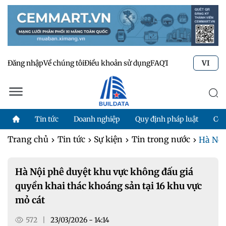
Đăng nhập
Về chúng tôi
Điều khoản sử dụng
FAQ
Tư vấn kỹ thuật
Li
VI
Tin tức
Doanh nghiệp
Quy định pháp luật
Côn
Trang chủ
Tin tức
Sự kiện
Tin trong nước
Hà Nội
Hà Nội phê duyệt khu vực không đấu giá
quyền khai thác khoáng sản tại 16 khu vực
mỏ cát
572
|
23/03/2026 - 14:14