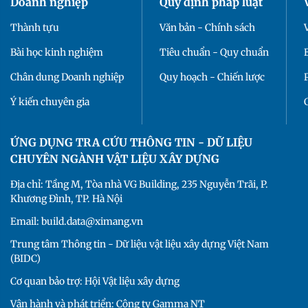
Doanh nghiệp
Quy định pháp luật
Thành tựu
Văn bản - Chính sách
Bài học kinh nghiệm
Tiêu chuẩn - Quy chuẩn
Chân dung Doanh nghiệp
Quy hoạch - Chiến lược
Ý kiến chuyên gia
ỨNG DỤNG TRA CỨU THÔNG TIN - DỮ LIỆU
CHUYÊN NGÀNH VẬT LIỆU XÂY DỰNG
Địa chỉ: Tầng M, Tòa nhà VG Building, 235 Nguyễn Trãi, P.
Khương Đình, TP. Hà Nội
Email: build.data@ximang.vn
Trung tâm Thông tin - Dữ liệu vật liệu xây dựng Việt Nam
(BIDC)
Cơ quan bảo trợ: Hội Vật liệu xây dựng
Vận hành và phát triển: Công ty Gamma NT