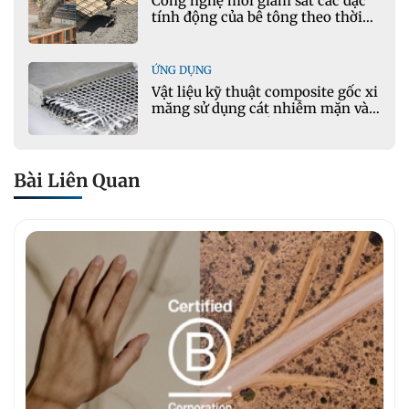
Công nghệ mới giám sát các đặc
tính động của bê tông theo thời
gian thực
ỨNG DỤNG
Vật liệu kỹ thuật composite gốc xi
măng sử dụng cát nhiễm mặn và
phụ gia khoáng: Ứng dụng trong
xây dựng hạ tầng giao thông
Bài Liên Quan