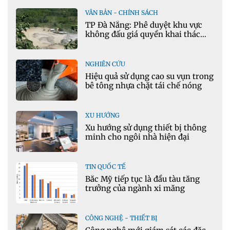
VĂN BẢN - CHÍNH SÁCH
TP Đà Nẵng: Phê duyệt khu vực
không đấu giá quyền khai thác
khoáng sản mỏ đá Khe Rọm
NGHIÊN CỨU
Hiệu quả sử dụng cao su vụn trong
bê tông nhựa chặt tái chế nóng
XU HƯỚNG
Xu hướng sử dụng thiết bị thông
minh cho ngôi nhà hiện đại
TIN QUỐC TẾ
Bắc Mỹ tiếp tục là đầu tàu tăng
trưởng của ngành xi măng
CÔNG NGHỆ - THIẾT BỊ