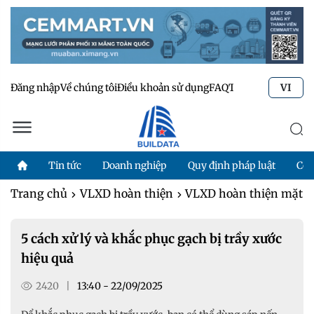
Đăng nhập
Về chúng tôi
Điều khoản sử dụng
FAQ
Tư vấn kỹ thuật
Li
VI
Tin tức
Doanh nghiệp
Quy định pháp luật
Côn
Trang chủ
VLXD hoàn thiện
VLXD hoàn thiện mặt s
5 cách xử lý và khắc phục gạch bị trầy xước
hiệu quả
2420
|
13:40 - 22/09/2025