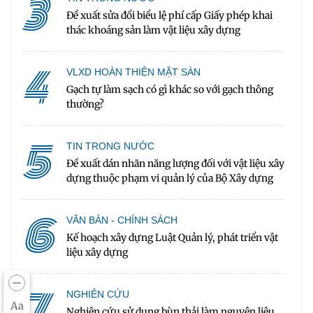
3
Đề xuất sửa đổi biểu lệ phí cấp Giấy phép khai
thác khoáng sản làm vật liệu xây dựng
4
VLXD HOÀN THIỆN MẶT SÀN
Gạch tự làm sạch có gì khác so với gạch thông
thường?
5
TIN TRONG NƯỚC
Đề xuất dán nhãn năng lượng đối với vật liệu xây
dựng thuộc phạm vi quản lý của Bộ Xây dựng
6
VĂN BẢN - CHÍNH SÁCH
Kế hoạch xây dựng Luật Quản lý, phát triển vật
liệu xây dựng
7
NGHIÊN CỨU
Aa
Nghiên cứu sử dụng bùn thải làm nguyên liệu