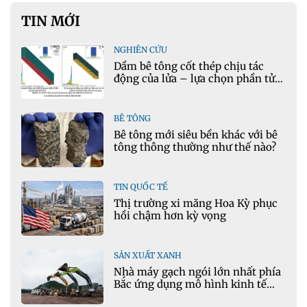
TIN MỚI
NGHIÊN CỨU
Dầm bê tông cốt thép chịu tác
động của lửa – lựa chọn phần tử
cho mô hình nhiệt học trong
Ansys
BÊ TÔNG
Bê tông mới siêu bền khác với bê
tông thông thường như thế nào?
TIN QUỐC TẾ
Thị trường xi măng Hoa Kỳ phục
hồi chậm hơn kỳ vọng
SẢN XUẤT XANH
Nhà máy gạch ngói lớn nhất phía
Bắc ứng dụng mô hình kinh tế
tuần hoàn