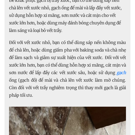
Để khắc phục gạch bị trầy xước, bạn có thể dùng sáp nến
chà lên vết xước nhỏ, gạch ống để mài và lấp đầy vết xước,
sử dụng hỗn hợp xi măng, sơn nước và cát mịn cho vết
xước lớn hơn, hoặc dùng máy đánh bóng chuyên dụng để
làm sáng và loại bỏ vết trầy.
Đối với vết xước nhỏ, bạn có thể dùng sáp nến không màu
để chà lên, hoặc dùng giấm pha với baking soda và chà nhẹ
để làm sạch và giảm sự xuất hiện của vết xước. Đối với vết
xước lớn hơn, bạn có thể dùng hỗn hợp xi măng, cát mịn và
sơn nước để lấp đầy các vết xước sâu, hoặc sử dụng
gạch
ống (gạch đỏ) để mài và chà lên vết xước làm mờ chúng.
Còn đối với vết trầy nghiêm trọng thì thay mới gạch là giải
pháp tối ưu.