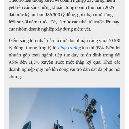
Theo số liệu thống kê từ 99 doanh nghiệp xây dựng niêm
yết trên các sàn chứng khoán, tổng doanh thu năm 2025
đạt mức kỷ lục hơn 186.900 tỷ đồng, ghi nhận mức tăng
16% so với năm trước. Đây là mức cao nhất từ trước đến nay
của nhóm doanh nghiệp xây dựng niêm yết.
Điểm sáng lớn nhất nằm ở mức lợi nhuận ròng vượt 10.100
tỷ đồng, tương ứng tỷ lệ
tăng trưởng
lên tới 93%. Biên lợi
nhuận gộp toàn ngành tiếp tục duy trì ổn định trong dải
9,5% đến 11,3% xuyên suốt một thập kỷ qua. Khối các
doanh nghiệp quy mô lớn đóng vai trò dẫn dắt đà phục hồi
chung.