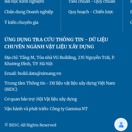
Bài học kinh nghiệm
Tiêu chuẩn - Quy chuẩn
Chân dung Doanh nghiệp
Quy hoạch - Chiến lược
Ý kiến chuyên gia
ỨNG DỤNG TRA CỨU THÔNG TIN - DỮ LIỆU
CHUYÊN NGÀNH VẬT LIỆU XÂY DỰNG
Địa chỉ: Tầng M, Tòa nhà VG Building, 235 Nguyễn Trãi, P.
Khương Đình, TP. Hà Nội
Email: build.data@ximang.vn
Trung tâm Thông tin - Dữ liệu vật liệu xây dựng Việt Nam
(BIDC)
Cơ quan bảo trợ: Hội Vật liệu xây dựng
Vận hành và phát triển: Công ty Gamma NT
© BIDC: All Rights Reserved