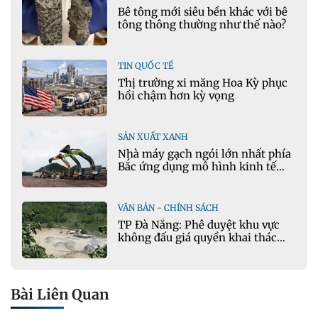
Bê tông mới siêu bền khác với bê
tông thông thường như thế nào?
TIN QUỐC TẾ
Thị trường xi măng Hoa Kỳ phục
hồi chậm hơn kỳ vọng
SẢN XUẤT XANH
Nhà máy gạch ngói lớn nhất phía
Bắc ứng dụng mô hình kinh tế
tuần hoàn
VĂN BẢN - CHÍNH SÁCH
TP Đà Nẵng: Phê duyệt khu vực
không đấu giá quyền khai thác
khoáng sản mỏ đá Khe Rọm
Bài Liên Quan