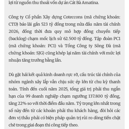
lợi từ nguồn thu thoái vốn dự án Cát Bà Amatina.
Công ty Cổ phần Xây dựng Coteccons (mã chứng khoán:
CTD) báo lãi gần 523 tỷ đồng trong nửa đầu năm tài chính
2026, đồng thời đưa quy mô hợp đồng chuyển tiếp
(backlog) chạm mốc lịch sử 62.500 tỷ đồng. Tập đoàn PC1
(mã chứng khoán: PC1) và Tổng Công ty Sông Đà (mã
chứng khoán: SJG) cũng khép lại năm tài chính với mức lợi
nhuận tăng trưởng bằng lần.
Dù gặt hái kết quả kinh doanh rực rỡ, cấu trúc tài chính của
nhóm ngành xây lắp vẫn chịu sức ép lớn từ chu kỳ thanh
toán. Tính đến cuối năm 2025, tổng giá trị phải thu ngắn
hạn của 99 doanh nghiệp chạm ngưỡng 137.800 tỷ đồng,
tăng 22% so với thời điểm đầu năm. Tỷ trọng lớn nhất trong
số này đến từ các khoản phải thu khách hàng, đòi hỏi các
đơn vị thầu phải có biện pháp quản trị rủi ro dòng tiền chặt
chẽ trong giai đoạn thi công tiếp theo.