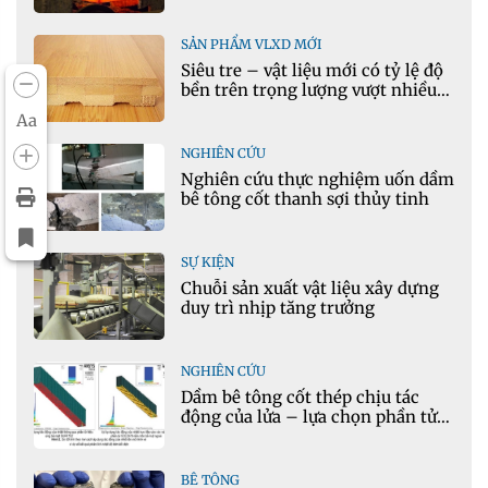
Việt Nam?
SẢN PHẨM VLXD MỚI
Siêu tre – vật liệu mới có tỷ lệ độ
bền trên trọng lượng vượt nhiều
kim loại
Aa
NGHIÊN CỨU
Nghiên cứu thực nghiệm uốn dầm
bê tông cốt thanh sợi thủy tinh
SỰ KIỆN
Chuỗi sản xuất vật liệu xây dựng
duy trì nhịp tăng trưởng
NGHIÊN CỨU
Dầm bê tông cốt thép chịu tác
động của lửa – lựa chọn phần tử
cho mô hình nhiệt học trong
Ansys
BÊ TÔNG