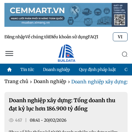
Đăng nhập
Về chúng tôi
Điều khoản sử dụng
FAQ
Tư vấn kỹ thuật
Li
VI
Tin tức
Doanh nghiệp
Quy định pháp luật
Côn
Trang chủ
Doanh nghiệp
Doanh nghiệp xây dựng: Tổ
Doanh nghiệp xây dựng: Tổng doanh thu
đạt kỷ lục hơn 186.900 tỷ đồng
467
|
08:41 - 20/02/2026