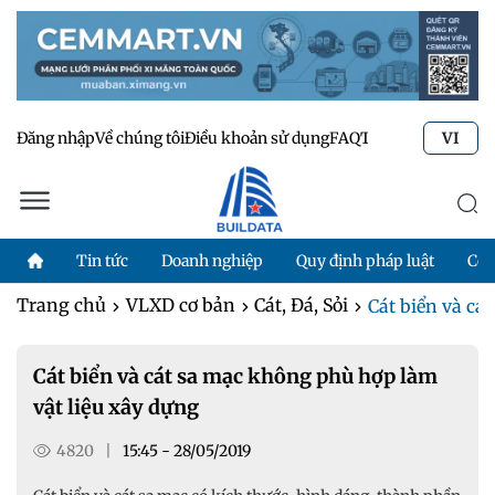
Đăng nhập
Về chúng tôi
Điều khoản sử dụng
FAQ
Tư vấn kỹ thuật
Li
VI
Tin tức
Doanh nghiệp
Quy định pháp luật
Côn
Trang chủ
VLXD cơ bản
Cát, Đá, Sỏi
Cát biển và cá
Cát biển và cát sa mạc không phù hợp làm
vật liệu xây dựng
4820
|
15:45 - 28/05/2019