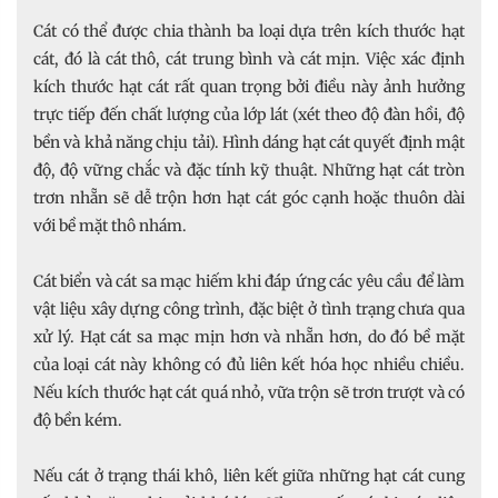
Cát có thể được chia thành ba loại dựa trên kích thước hạt
cát, đó là cát thô, cát trung bình và cát mịn. Việc xác định
kích thước hạt cát rất quan trọng bởi điều này ảnh hưởng
trực tiếp đến chất lượng của lớp lát (xét theo độ đàn hồi, độ
bền và khả năng chịu tải). Hình dáng hạt cát quyết định mật
độ, độ vững chắc và đặc tính kỹ thuật. Những hạt cát tròn
trơn nhẵn sẽ dễ trộn hơn hạt cát góc cạnh hoặc thuôn dài
với bề mặt thô nhám.
Cát biển và cát sa mạc hiếm khi đáp ứng các yêu cầu để làm
vật liệu xây dựng công trình, đặc biệt ở tình trạng chưa qua
xử lý. Hạt cát sa mạc mịn hơn và nhẵn hơn, do đó bề mặt
của loại cát này không có đủ liên kết hóa học nhiều chiều.
Nếu kích thước hạt cát quá nhỏ, vữa trộn sẽ trơn trượt và có
độ bền kém.
Nếu cát ở trạng thái khô, liên kết giữa những hạt cát cung