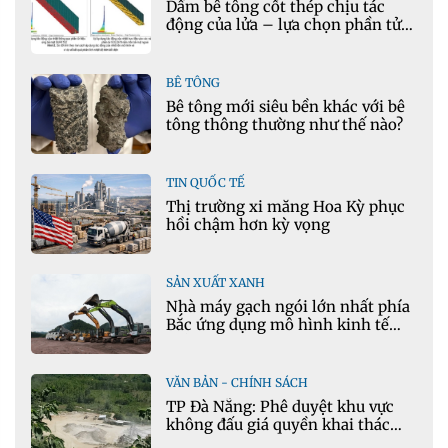
Dầm bê tông cốt thép chịu tác
động của lửa – lựa chọn phần tử
cho mô hình nhiệt học trong
Ansys
BÊ TÔNG
Bê tông mới siêu bền khác với bê
tông thông thường như thế nào?
TIN QUỐC TẾ
Thị trường xi măng Hoa Kỳ phục
hồi chậm hơn kỳ vọng
SẢN XUẤT XANH
Nhà máy gạch ngói lớn nhất phía
Bắc ứng dụng mô hình kinh tế
tuần hoàn
VĂN BẢN - CHÍNH SÁCH
TP Đà Nẵng: Phê duyệt khu vực
không đấu giá quyền khai thác
khoáng sản mỏ đá Khe Rọm