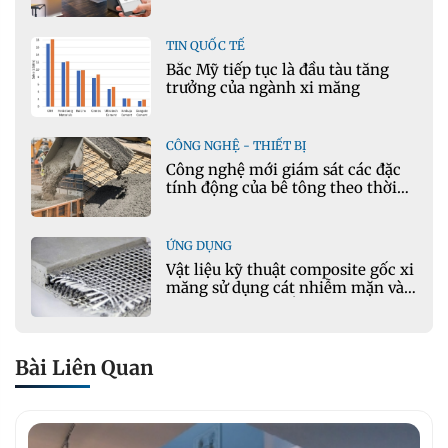
TIN QUỐC TẾ
Bắc Mỹ tiếp tục là đầu tàu tăng
trưởng của ngành xi măng
CÔNG NGHỆ - THIẾT BỊ
Công nghệ mới giám sát các đặc
tính động của bê tông theo thời
gian thực
ỨNG DỤNG
Vật liệu kỹ thuật composite gốc xi
măng sử dụng cát nhiễm mặn và
phụ gia khoáng: Ứng dụng trong
xây dựng hạ tầng giao thông
Bài Liên Quan