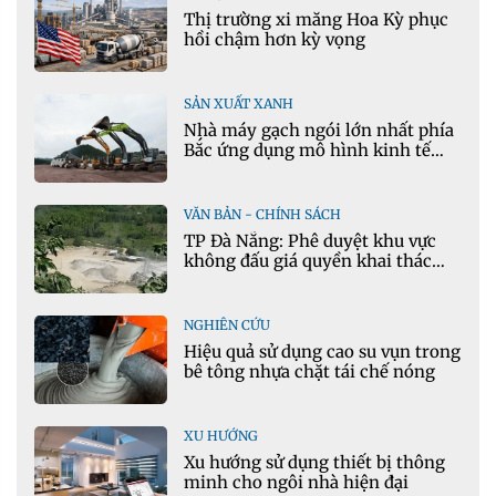
Thị trường xi măng Hoa Kỳ phục
hồi chậm hơn kỳ vọng
SẢN XUẤT XANH
Nhà máy gạch ngói lớn nhất phía
Bắc ứng dụng mô hình kinh tế
tuần hoàn
VĂN BẢN - CHÍNH SÁCH
TP Đà Nẵng: Phê duyệt khu vực
không đấu giá quyền khai thác
khoáng sản mỏ đá Khe Rọm
NGHIÊN CỨU
Hiệu quả sử dụng cao su vụn trong
bê tông nhựa chặt tái chế nóng
XU HƯỚNG
Xu hướng sử dụng thiết bị thông
minh cho ngôi nhà hiện đại