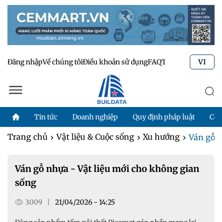
Đăng nhập
Về chúng tôi
Điều khoản sử dụng
FAQ
Tư vấn kỹ thuật
Li
VI
Tin tức
Doanh nghiệp
Quy định pháp luật
Côn
Trang chủ
Vật liệu & Cuộc sống
Xu hướng
Ván gỗ n
Ván gỗ nhựa - Vật liệu mới cho không gian
sống
3009
|
21/04/2026 - 14:25