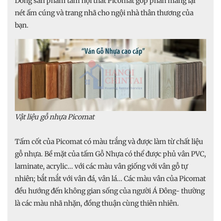
Dòng sản phẩm tấm nội thất Picomat góp phần mang lại
nét ấm cúng và trang nhã cho ngội nhà thân thương của
bạn.
Vật liệu gỗ nhựa Picomat
Tấm cốt của Picomat có màu trắng và được làm từ chất liệu
gỗ nhựa. Bề mặt của tấm Gỗ Nhựa có thể được phủ vân PVC,
laminate, acrylic… với các màu vân giống với vân gỗ tự
nhiên; bắt mắt với vân đá, vân lá… Các màu vân của Picomat
đều hướng đến không gian sống của người Á Đông- thường
là các màu nhã nhặn, đồng thuận cùng thiên nhiên.