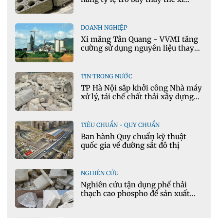
măng portland trong bê tông
DOANH NGHIỆP
Xi măng Tân Quang - VVMI tăng
cường sử dụng nguyên liệu thay
thế trong sản xuất xi măng
TIN TRONG NƯỚC
TP Hà Nội sắp khởi công Nhà máy
xử lý, tái chế chất thải xây dựng
tại Đông Anh
TIÊU CHUẨN - QUY CHUẨN
Ban hành Quy chuẩn kỹ thuật
quốc gia về đường sắt đô thị
NGHIÊN CỨU
Nghiên cứu tận dụng phế thải
thạch cao phospho để sản xuất
gạch bê tông