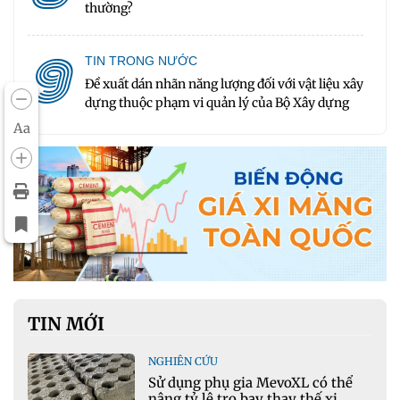
thường?
9
TIN TRONG NƯỚC
Đề xuất dán nhãn năng lượng đối với vật liệu xây
dựng thuộc phạm vi quản lý của Bộ Xây dựng
Aa
TIN MỚI
NGHIÊN CỨU
Sử dụng phụ gia MevoXL có thể
nâng tỷ lệ tro bay thay thế xi