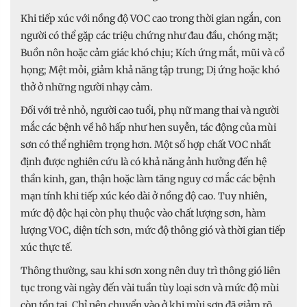
Khi tiếp xúc với nồng độ VOC cao trong thời gian ngắn, con
người có thể gặp các triệu chứng như đau đầu, chóng mặt;
Buồn nôn hoặc cảm giác khó chịu; Kích ứng mắt, mũi và cổ
họng; Mệt mỏi, giảm khả năng tập trung; Dị ứng hoặc khó
thở ở những người nhạy cảm.
Đối với trẻ nhỏ, người cao tuổi, phụ nữ mang thai và người
mắc các bệnh về hô hấp như hen suyễn, tác động của mùi
sơn có thể nghiêm trọng hơn. Một số hợp chất VOC nhất
định được nghiên cứu là có khả năng ảnh hưởng đến hệ
thần kinh, gan, thận hoặc làm tăng nguy cơ mắc các bệnh
mạn tính khi tiếp xúc kéo dài ở nồng độ cao. Tuy nhiên,
mức độ độc hại còn phụ thuộc vào chất lượng sơn, hàm
lượng VOC, diện tích sơn, mức độ thông gió và thời gian tiếp
xúc thực tế.
Thông thường, sau khi sơn xong nên duy trì thông gió liên
tục trong vài ngày đến vài tuần tùy loại sơn và mức độ mùi
còn tồn tại. Chỉ nên chuyển vào ở khi mùi sơn đã giảm rõ