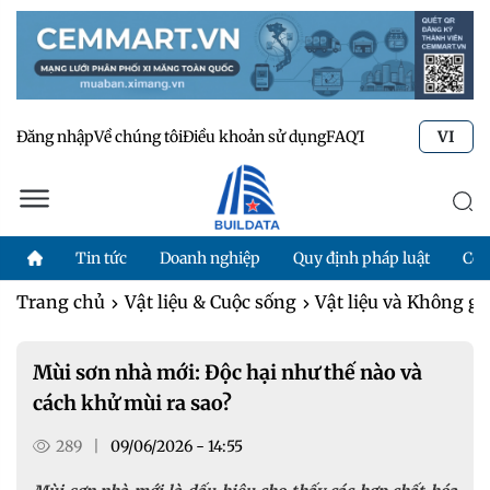
Đăng nhập
Về chúng tôi
Điều khoản sử dụng
FAQ
Tư vấn kỹ thuật
Li
VI
Tin tức
Doanh nghiệp
Quy định pháp luật
Côn
Trang chủ
Vật liệu & Cuộc sống
Vật liệu và Không g
Mùi sơn nhà mới: Độc hại như thế nào và
cách khử mùi ra sao?
289
|
09/06/2026 - 14:55