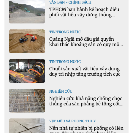
VĂN BẢN - CHÍNH SÁCH
TPHCM ban hành kế hoạch điều
phối vật liệu xây dựng thông
thường
TIN TRONG NƯỚC
Quảng Ngãi mở đấu giá quyền
khai thác khoáng sản có quy mô
lớn nhất
TIN TRONG NƯỚC
Chuỗi sản xuất vật liệu xây dựng
duy trì nhịp tăng trưởng tích cực
NGHIÊN CỨU
Nghiên cứu khả năng chống chọc
thủng của sàn phẳng bê tông cốt
liệu keramzit theo mô hình vết
nứt tới hạn
VẬT LIỆU VÀ PHONG THỦY
Nền nhà tự nhiên bị phồng có liên