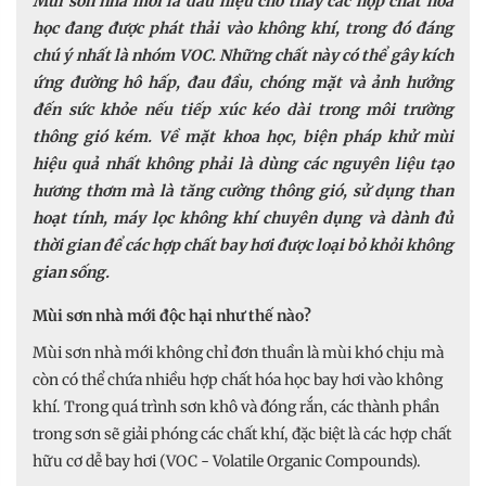
Mùi sơn nhà mới là dấu hiệu cho thấy các hợp chất hóa
học đang được phát thải vào không khí, trong đó đáng
chú ý nhất là nhóm VOC. Những chất này có thể gây kích
ứng đường hô hấp, đau đầu, chóng mặt và ảnh hưởng
đến sức khỏe nếu tiếp xúc kéo dài trong môi trường
thông gió kém. Về mặt khoa học, biện pháp khử mùi
hiệu quả nhất không phải là dùng các nguyên liệu tạo
hương thơm mà là tăng cường thông gió, sử dụng than
hoạt tính, máy lọc không khí chuyên dụng và dành đủ
thời gian để các hợp chất bay hơi được loại bỏ khỏi không
gian sống.
Mùi sơn nhà mới độc hại như thế nào?
Mùi sơn nhà mới không chỉ đơn thuần là mùi khó chịu mà
còn có thể chứa nhiều hợp chất hóa học bay hơi vào không
khí. Trong quá trình sơn khô và đóng rắn, các thành phần
trong sơn sẽ giải phóng các chất khí, đặc biệt là các hợp chất
hữu cơ dễ bay hơi (VOC - Volatile Organic Compounds).