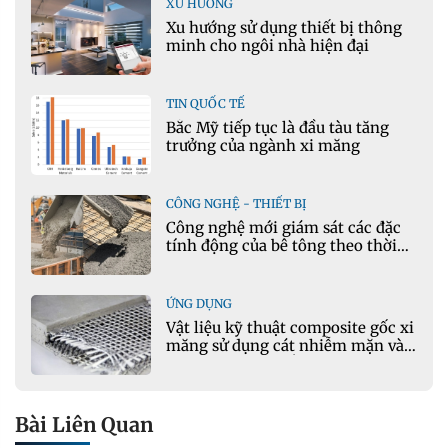
XU HƯỚNG
Xu hướng sử dụng thiết bị thông
minh cho ngôi nhà hiện đại
TIN QUỐC TẾ
Bắc Mỹ tiếp tục là đầu tàu tăng
trưởng của ngành xi măng
CÔNG NGHỆ - THIẾT BỊ
Công nghệ mới giám sát các đặc
tính động của bê tông theo thời
gian thực
ỨNG DỤNG
Vật liệu kỹ thuật composite gốc xi
măng sử dụng cát nhiễm mặn và
phụ gia khoáng: Ứng dụng trong
xây dựng hạ tầng giao thông
Bài Liên Quan