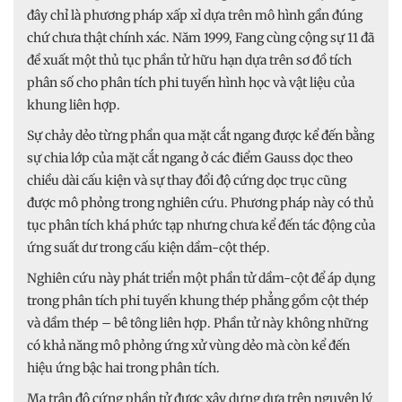
đây chỉ là phương pháp xấp xỉ dựa trên mô hình gần đúng
chứ chưa thật chính xác. Năm 1999, Fang cùng cộng sự 11 đã
đề xuất một thủ tục phần tử hữu hạn dựa trên sơ đồ tích
phân số cho phân tích phi tuyến hình học và vật liệu của
khung liên hợp.
Sự chảy dẻo từng phần qua mặt cắt ngang được kể đến bằng
sự chia lớp của mặt cắt ngang ở các điểm Gauss dọc theo
chiều dài cấu kiện và sự thay đổi độ cứng dọc trục cũng
được mô phỏng trong nghiên cứu. Phương pháp này có thủ
tục phân tích khá phức tạp nhưng chưa kể đến tác động của
ứng suất dư trong cấu kiện dầm-cột thép.
Nghiên cứu này phát triển một phần tử dầm-cột để áp dụng
trong phân tích phi tuyến khung thép phẳng gồm cột thép
và dầm thép – bê tông liên hợp. Phần tử này không những
có khả năng mô phỏng ứng xử vùng dẻo mà còn kể đến
hiệu ứng bậc hai trong phân tích.
Ma trận độ cứng phần tử được xây dựng dựa trên nguyên lý