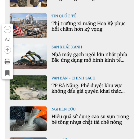
TIN QUỐC TẾ
Thị trường xi măng Hoa Kỳ phục
hồi chậm hơn kỳ vọng
Aa
SẢN XUẤT XANH
Nhà máy gạch ngói lớn nhất phía
Bắc ứng dụng mô hình kinh tế
tuần hoàn
VĂN BẢN - CHÍNH SÁCH
TP Đà Nẵng: Phê duyệt khu vực
không đấu giá quyền khai thác
khoáng sản mỏ đá Khe Rọm
NGHIÊN CỨU
Hiệu quả sử dụng cao su vụn trong
bê tông nhựa chặt tái chế nóng