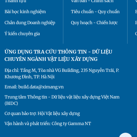
Thành tựu
Văn bản - Chính sách
Bài học kinh nghiệm
Tiêu chuẩn - Quy chuẩn
Chân dung Doanh nghiệp
Quy hoạch - Chiến lược
Ý kiến chuyên gia
ỨNG DỤNG TRA CỨU THÔNG TIN - DỮ LIỆU
CHUYÊN NGÀNH VẬT LIỆU XÂY DỰNG
Địa chỉ: Tầng M, Tòa nhà VG Building, 235 Nguyễn Trãi, P.
Khương Đình, TP. Hà Nội
Email: build.data@ximang.vn
Trung tâm Thông tin - Dữ liệu vật liệu xây dựng Việt Nam
(BIDC)
Cơ quan bảo trợ: Hội Vật liệu xây dựng
Vận hành và phát triển: Công ty Gamma NT