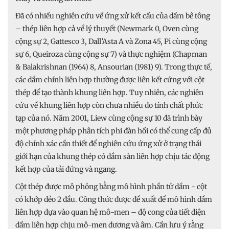
Đã có nhiều nghiên cứu về ứng xử kết cấu của dầm bê tông
– thép liên hợp cả về lý thuyết (Newmark 0, Oven cùng
cộng sự 2, Gattesco 3, Dall’Asta A và Zona 45, Pi cùng cộng
sự 6, Queiroza cùng cộng sự 7) và thực nghiệm (Chapman
& Balakrishnan (1964) 8, Ansourian (1981) 9). Trong thực tế,
các dầm chính liên hợp thường được liên kết cứng với cột
thép để tạo thành khung liên hợp. Tuy nhiên, các nghiên
cứu về khung liên hợp còn chưa nhiều do tính chất phức
tạp của nó. Năm 2001, Liew cùng cộng sự 10 đã trình bày
một phương pháp phân tích phi đàn hồi có thể cung cấp đủ
độ chính xác cần thiết để nghiên cứu ứng xử ở trạng thái
giới hạn của khung thép có dầm sàn liên hợp chịu tác động
kết hợp của tải đứng và ngang.
Cột thép được mô phỏng bằng mô hình phần tử dầm - cột
có khớp dẻo 2 đầu. Công thức được đề xuất để mô hình dầm
liên hợp dựa vào quan hệ mô-men – độ cong của tiết diện
dầm liên hợp chịu mô-men dương và âm. Cần lưu ý rằng