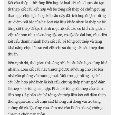
Kết cấu thép – bê tông liên hợp là loại kết cấu được cấu tạo
từ thép kết cấu kết hợp với bê tông cốt thép để chúng cùng
tham gia chịu lực. Loại kết cấu này đã tích hợp được những
ưu điểm nổi bật của hai loại vật liệu khác nhau là thép và bê
tông cốt thép để tạo thành một hệ kết cấu có khả năng làm
việc tốt hơn như có cường độ cao, có độ dẻo dai lớn, cấu kiện
kết cấu thanh mảnh hơn kết cấu bê tông cốt thép và tăng
khả năng chịu lửa so với việc chỉ sử dụng kết cấu thép đơn
thuần.
Bên cạnh đó, thời gian thi công hệ kết cấu liên hợp cũng khá
nhanh. Loại kết cấu này thường được sử dụng cho các tòa
nhà văn phòng và thương mại. Một trong những loại kết
cấu liên hợp phổ biến là kết cấu khung thép nhưng có dầm
là thép – bê tông liên hợp. Phần bê tông cốt thép của dầm
liên hợp (là phần sàn bê tông cốt thép liên kết với dầm thép
thông qua các chốt chịu cắt) không chỉ đóng vai trò tăng
cường độ và độ cứng của dầm mà còn là lớp bảo vệ chống
cháy và chống ăn mòn.