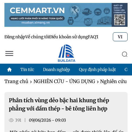
Đăng nhập
Về chúng tôi
Điều khoản sử dụng
FAQ
Tư vấn kỹ thuật
Li
VI
Tin tức
Doanh nghiệp
Quy định pháp luật
Côn
Trang chủ
NGHIÊN CỨU - ỨNG DỤNG
Nghiên cứu
Phân tích vùng dẻo bậc hai khung thép
phẳng với dầm thép - bê tông liên hợp
391
|
09/06/2026 - 09:03