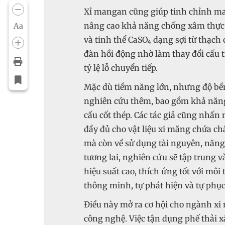
Xỉ mangan cũng giúp tinh chỉnh ma 
nâng cao khả năng chống xâm thực m
Aa
và tinh thể CaSO₄ dạng sợi từ thạch
đàn hồi động nhờ làm thay đổi cấu tr
tỷ lệ lỗ chuyển tiếp.
Mặc dù tiềm năng lớn, nhưng độ bền 
nghiên cứu thêm, bao gồm khả năng 
cấu cốt thép. Các tác giả cũng nhấn
đầy đủ cho vật liệu xi măng chứa ch
mà còn về sử dụng tài nguyên, năng 
tương lai, nghiên cứu sẽ tập trung và
hiệu suất cao, thích ứng tốt với môi 
thông minh, tự phát hiện và tự phục
Điều này mở ra cơ hội cho ngành xi
công nghệ. Việc tận dụng phế thải 