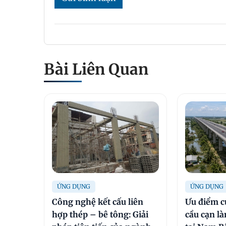
Bài Liên Quan
ỨNG DỤNG
ỨNG DỤNG
Công nghệ kết cấu liên
Ưu điểm c
hợp thép – bê tông: Giải
cầu cạn l