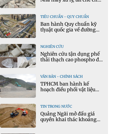
thải xây dựng tại Đông
Anh
TIÊU CHUẨN - QUY CHUẨN
Ban hành Quy chuẩn kỹ
thuật quốc gia về đường
sắt đô thị
NGHIÊN CỨU
Nghiên cứu tận dụng phế
thải thạch cao phospho để
sản xuất gạch bê tông
VĂN BẢN - CHÍNH SÁCH
TPHCM ban hành kế
hoạch điều phối vật liệu
xây dựng thông thường
TIN TRONG NƯỚC
Quảng Ngãi mở đấu giá
quyền khai thác khoáng
sản có quy mô lớn nhất