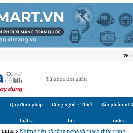
Về ch
Quy định pháp
Công nghệ - Thiết
Sản phẩm VL
luật
bị
mới
 dụng
Những tiến bộ công nghệ và thách thức trong ...