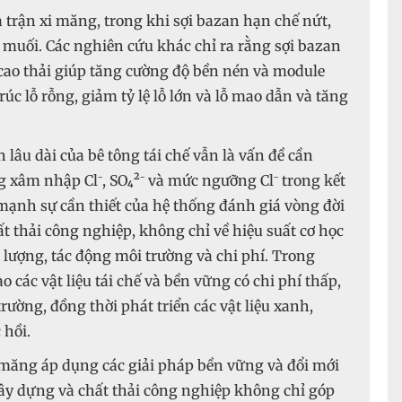
trận xi măng, trong khi sợi bazan hạn chế nứt,
uối. Các nghiên cứu khác chỉ ra rằng sợi bazan
 cao thải giúp tăng cường độ bền nén và module
úc lỗ rỗng, giảm tỷ lệ lỗ lớn và lỗ mao dẫn và tăng
lâu dài của bê tông tái chế vẫn là vấn đề cần
xâm nhập Cl⁻, SO₄²⁻ và mức ngưỡng Cl⁻ trong kết
 mạnh sự cần thiết của hệ thống đánh giá vòng đời
ất thải công nghiệp, không chỉ về hiệu suất cơ học
lượng, tác động môi trường và chi phí. Trong
o các vật liệu tái chế và bền vững có chi phí thấp,
trường, đồng thời phát triển các vật liệu xanh,
 hồi.
 măng áp dụng các giải pháp bền vững và đổi mới
xây dựng và chất thải công nghiệp không chỉ góp