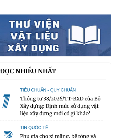
ĐỌC NHIỀU NHẤT
TIÊU CHUẨN - QUY CHUẨN
1
Thông tư 38/2026/TT-BXD của Bộ
Xây dựng: Định mức sử dụng vật
liệu xây dựng mới có gì khác?
TIN QUỐC TẾ
Phụ gia cho xi măng, bê tông và