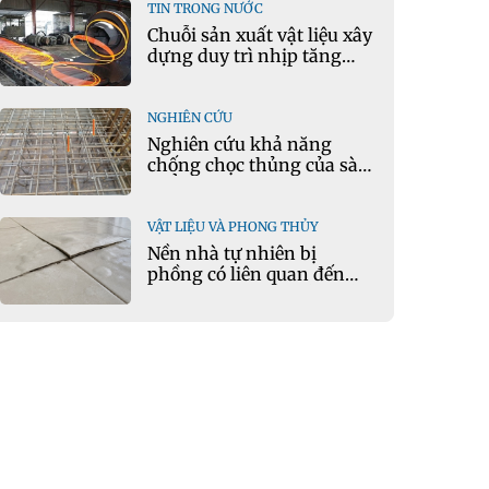
TIN TRONG NƯỚC
Chuỗi sản xuất vật liệu xây
dựng duy trì nhịp tăng
trưởng tích cực
NGHIÊN CỨU
Nghiên cứu khả năng
chống chọc thủng của sàn
phẳng bê tông cốt liệu
keramzit theo mô hình vết
nứt tới hạn
VẬT LIỆU VÀ PHONG THỦY
Nền nhà tự nhiên bị
phồng có liên quan đến
phong thủy hay điềm xấu?