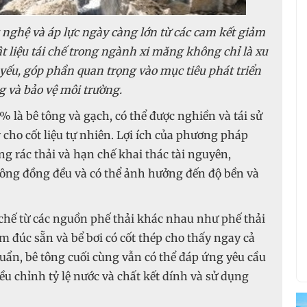
g nghệ và áp lực ngày càng lớn từ các cam kết giảm
ật liệu tái chế trong ngành xi măng không chỉ là xu
 yếu, góp phần quan trọng vào mục tiêu phát triển
 và bảo vệ môi trường.
là bê tông và gạch, có thể được nghiền và tái sử
 cho cốt liệu tự nhiên. Lợi ích của phương pháp
g rác thải và hạn chế khai thác tài nguyên,
không đồng đều và có thể ảnh hưởng đến độ bền và
 chế từ các nguồn phế thải khác nhau như phế thải
m đúc sẵn và bể bơi có cốt thép cho thấy ngay cả
chuẩn, bê tông cuối cùng vẫn có thể đáp ứng yêu cầu
u chỉnh tỷ lệ nước và chất kết dính và sử dụng