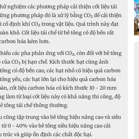
hử nghiệm các phương pháp cải thiện cốt liệu tái
ững phương pháp đó là xử lý bằng CO₂ để cải thiện
ời cố định khí CO₂ trong vật liệu. Quá trình này đạt
oàn khô. Cốt liệu tái chế từ bê tông có độ bền rất
ả carbon hóa kém hơn.
thiếu các pha phản ứng với CO₂, còn đối với bê tông
 của CO₂ bị hạn chế. Kích thước hạt cũng ảnh
ê tông có độ bền cao, các hạt nhỏ có hiệu quả carbon
 tông yếu, các hạt lớn lại cho hiệu quả carbon hóa
oàn, cốt liệu carbon hóa có kích thước 10 - 20 mm
ông làm từ loại cốt liệu này có khả năng thi công, độ
ê tông tái chế thông thường.
u cũng tập trung vào bê tông hiệu năng cao và siêu
từ 0 - 40% vào bê tông siêu hiệu năng cao cải
 trúc và giúp ổn định các chất độc hại.