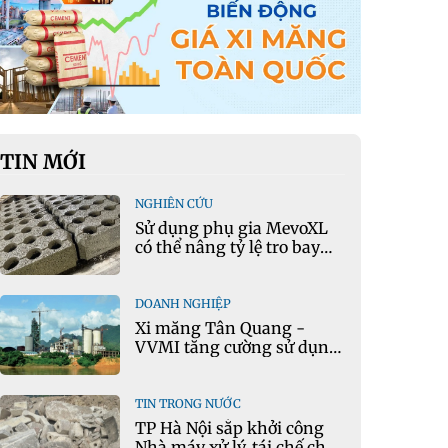
TIN MỚI
NGHIÊN CỨU
Sử dụng phụ gia MevoXL
có thể nâng tỷ lệ tro bay
thay thế xi măng portland
trong bê tông
DOANH NGHIỆP
Xi măng Tân Quang -
VVMI tăng cường sử dụng
nguyên liệu thay thế trong
sản xuất xi măng
TIN TRONG NƯỚC
TP Hà Nội sắp khởi công
Nhà máy xử lý, tái chế chất