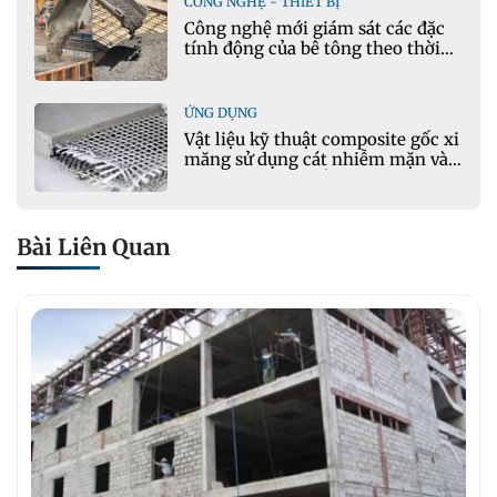
CÔNG NGHỆ - THIẾT BỊ
Công nghệ mới giám sát các đặc
tính động của bê tông theo thời
gian thực
ỨNG DỤNG
Vật liệu kỹ thuật composite gốc xi
măng sử dụng cát nhiễm mặn và
phụ gia khoáng: Ứng dụng trong
xây dựng hạ tầng giao thông
Bài Liên Quan