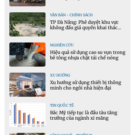
tuần hoàn
VĂN BẢN - CHÍNH SÁCH
TP Đà Nẵng: Phê duyệt khu vực
không đấu giá quyền khai thác
khoáng sản mỏ đá Khe Rọm
NGHIÊN CỨU
Hiệu quả sử dụng cao su vụn trong
bê tông nhựa chặt tái chế nóng
XU HƯỚNG
Xu hướng sử dụng thiết bị thông
minh cho ngôi nhà hiện đại
TIN QUỐC TẾ
Bắc Mỹ tiếp tục là đầu tàu tăng
trưởng của ngành xi măng