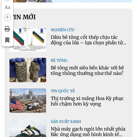
Aa
TIN MỚI
NGHIÊN CỨU
Dầm bê tông cốt thép chịu tác
động của lửa – lựa chọn phần tử
cho mô hình nhiệt học trong
Ansys
BÊ TÔNG
Bê tông mới siêu bền khác với bê
tông thông thường như thế nào?
TIN QUỐC TẾ
Thị trường xi măng Hoa Kỳ phục
hồi chậm hơn kỳ vọng
SẢN XUẤT XANH
Nhà máy gạch ngói lớn nhất phía
Bắc ứng dụng mô hình kinh tế