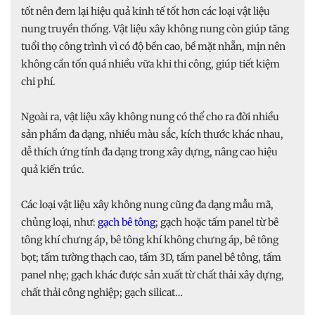
tốt nên đem lại hiệu quả kinh tế tốt hơn các loại vật liệu
nung truyền thống. Vật liệu xây không nung còn giúp tăng
tuổi thọ công trình vì có độ bền cao, bề mặt nhẵn, mịn nên
không cần tốn quá nhiều vữa khi thi công, giúp tiết kiệm
chi phí.
Ngoài ra, vật liệu xây không nung có thể cho ra đời nhiều
sản phẩm đa dạng, nhiều màu sắc, kích thước khác nhau,
dễ thích ứng tính đa dạng trong xây dựng, nâng cao hiệu
quả kiến trúc.
Các loại vật liệu xây không nung cũng đa dạng mẫu mã,
chủng loại, như:
gạch bê tông
; gạch hoặc tấm panel từ bê
tông khí chưng áp, bê tông khí không chưng áp, bê tông
bọt; tấm tường thạch cao, tấm 3D, tấm panel bê tông, tấm
panel nhẹ; gạch khác được sản xuất từ chất thải xây dựng,
chất thải công nghiệp; gạch silicat…