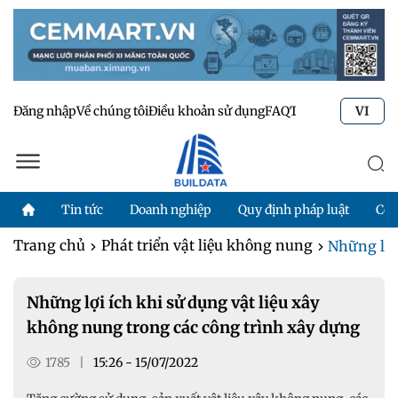
Đăng nhập
Về chúng tôi
Điều khoản sử dụng
FAQ
Tư vấn kỹ thuật
Li
VI
Tin tức
Doanh nghiệp
Quy định pháp luật
Côn
Trang chủ
Phát triển vật liệu không nung
Những lợi 
Những lợi ích khi sử dụng vật liệu xây
không nung trong các công trình xây dựng
1785
|
15:26 - 15/07/2022