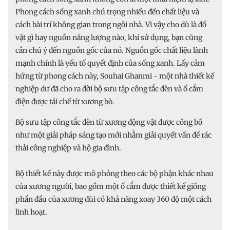
Phong cách sống xanh chú trọng nhiều đến chất liệu và
cách bài trí không gian trong ngôi nhà. Vì vậy cho dù là đồ
vật gì hay nguồn năng lượng nào, khi sử dụng, bạn cũng
cần chú ý đến nguồn gốc của nó. Nguồn gốc chất liệu lành
mạnh chính là yếu tố quyết định của sống xanh. Lấy cảm
hứng từ phong cách này, Souhai Ghanmi - một nhà thiết kế
nghiệp dư đã cho ra đời bộ sưu tập công tắc đèn và ổ cắm
điện được tái chế từ xương bò.
Bộ sưu tập công tắc đèn từ xương động vật được công bố
như một giải pháp sáng tạo mới nhằm giải quyết vấn đề rác
thải công nghiệp và hộ gia đình.
Bộ thiết kế này được mô phỏng theo các bộ phận khác nhau
của xương người, bao gồm một ổ cắm được thiết kế giống
phần đầu của xương đùi có khả năng xoay 360 độ một cách
linh hoạt.