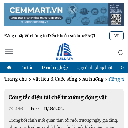
Đăng nhập
Về chúng tôi
Điều khoản sử dụng
FAQ
Tư vấn kỹ thuật
Li
VI
Tin tức
Doanh nghiệp
Quy định pháp luật
Côn
Trang chủ
Vật liệu & Cuộc sống
Xu hướng
Công tắc
Công tắc điện tái chế từ xương động vật
2763
|
14:55 - 11/03/2022
Trong bối cảnh mối quan tâm tới môi trường ngày gia tăng,
phong cách sống xanh không còn là một khái niệm lạ lẫm.