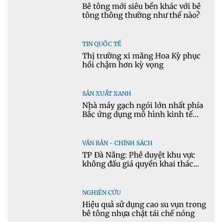
Bê tông mới siêu bền khác với bê
tông thông thường như thế nào?
TIN QUỐC TẾ
Thị trường xi măng Hoa Kỳ phục
hồi chậm hơn kỳ vọng
SẢN XUẤT XANH
Nhà máy gạch ngói lớn nhất phía
Bắc ứng dụng mô hình kinh tế
tuần hoàn
VĂN BẢN - CHÍNH SÁCH
TP Đà Nẵng: Phê duyệt khu vực
không đấu giá quyền khai thác
khoáng sản mỏ đá Khe Rọm
NGHIÊN CỨU
Hiệu quả sử dụng cao su vụn trong
bê tông nhựa chặt tái chế nóng