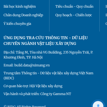
Bài học kinh nghiệm
Tiêu chuẩn - Quy chuẩn
Chân dung Doanh nghiệp
Quy hoạch - Chiến lược
Ý kiến chuyên gia
ỨNG DỤNG TRA CỨU THÔNG TIN - DỮ LIỆU
CHUYÊN NGÀNH VẬT LIỆU XÂY DỰNG
Địa chỉ: Tầng M, Tòa nhà VG Building, 235 Nguyễn Trãi, P.
Khương Đình, TP. Hà Nội
Email: build.data@ximang.vn
Trung tâm Thông tin - Dữ liệu vật liệu xây dựng Việt Nam
(BIDC)
Cơ quan bảo trợ: Hội Vật liệu xây dựng
Vận hành và phát triển: Công ty Gamma NT
© BIDC: All Rights Reserved