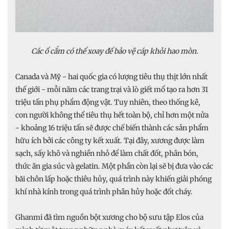
Các ổ cắm có thể xoay để bảo vệ cáp khỏi hao mòn.
Canada và Mỹ - hai quốc gia có lượng tiêu thụ thịt lớn nhất
thế giới - mỗi năm các trang trại và lò giết mổ tạo ra hơn 31
triệu tấn phụ phẩm động vật. Tuy nhiên, theo thống kê,
con người không thể tiêu thụ hết toàn bộ, chỉ hơn một nửa
- khoảng 16 triệu tấn sẽ được chế biến thành các sản phẩm
hữu ích bởi các công ty kết xuất. Tại đây, xương được làm
sạch, sấy khô và nghiền nhỏ để làm chất đốt, phân bón,
thức ăn gia súc và gelatin. Một phần còn lại sẽ bị đưa vào các
bãi chôn lấp hoặc thiêu hủy, quá trình này khiến giải phóng
khí nhà kính trong quá trình phân hủy hoặc đốt cháy.
Ghanmi đã tìm nguồn bột xương cho bộ sưu tập Elos của