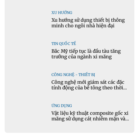
XU HƯỚNG
Xu hướng sử dụng thiết bị thông
minh cho ngôi nhà hiện đại
TIN QUỐC TẾ
Bắc Mỹ tiếp tục là đầu tàu tăng
trưởng của ngành xi măng
CÔNG NGHỆ - THIẾT BỊ
Công nghệ mới giám sát các đặc
tính động của bê tông theo thời
gian thực
ỨNG DỤNG
Vật liệu kỹ thuật composite gốc xi
măng sử dụng cát nhiễm mặn và
phụ gia khoáng: Ứng dụng trong
xây dựng hạ tầng giao thông