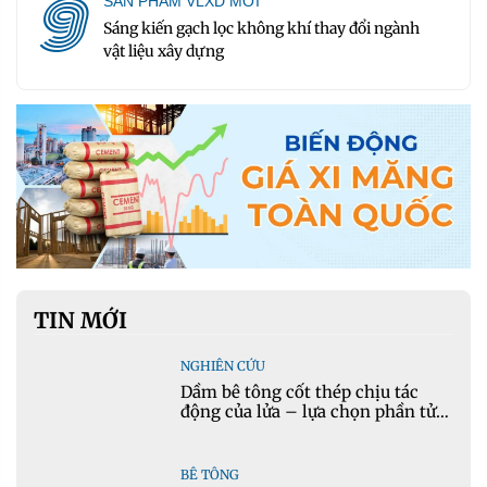
9
SẢN PHẨM VLXD MỚI
Sáng kiến gạch lọc không khí thay đổi ngành
vật liệu xây dựng
TIN MỚI
NGHIÊN CỨU
Dầm bê tông cốt thép chịu tác
động của lửa – lựa chọn phần tử
cho mô hình nhiệt học trong
Ansys
BÊ TÔNG