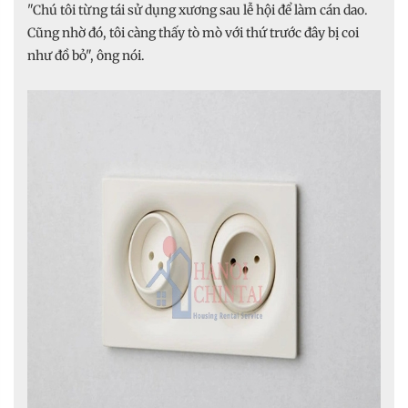
"Chú tôi từng tái sử dụng xương sau lễ hội để làm cán dao.
Cũng nhờ đó, tôi càng thấy tò mò với thứ trước đây bị coi
như đồ bỏ", ông nói.