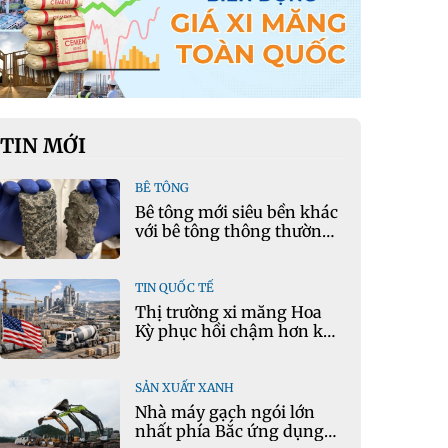
TIN MỚI
BÊ TÔNG
Bê tông mới siêu bền khác
với bê tông thông thường
như thế nào?
TIN QUỐC TẾ
Thị trường xi măng Hoa
Kỳ phục hồi chậm hơn kỳ
vọng
SẢN XUẤT XANH
Nhà máy gạch ngói lớn
nhất phía Bắc ứng dụng