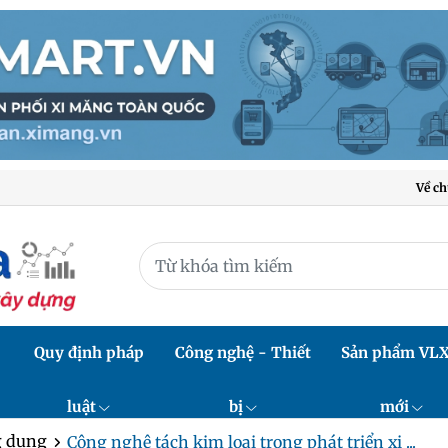
Về ch
Quy định pháp
Công nghệ - Thiết
Sản phẩm VL
luật
bị
mới
 dụng
Công nghệ tách kim loại trong phát triển xi ...