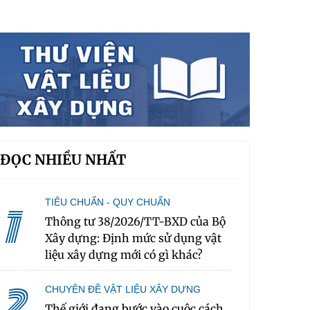
ĐỌC NHIỀU NHẤT
TIÊU CHUẨN - QUY CHUẨN
1
Thông tư 38/2026/TT-BXD của Bộ
Xây dựng: Định mức sử dụng vật
liệu xây dựng mới có gì khác?
2
CHUYÊN ĐỀ VẬT LIỆU XÂY DỰNG
Thế giới đang bước vào cuộc cách