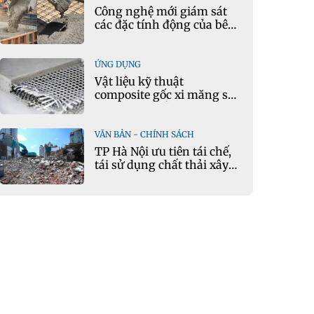
Công nghệ mới giám sát
các đặc tính động của bê
tông theo thời gian thực
ỨNG DỤNG
Vật liệu kỹ thuật
composite gốc xi măng sử
dụng cát nhiễm mặn và
phụ gia khoáng: Ứng dụng
trong xây dựng hạ tầng
VĂN BẢN - CHÍNH SÁCH
giao thông
TP Hà Nội ưu tiên tái chế,
tái sử dụng chất thải xây
dựng