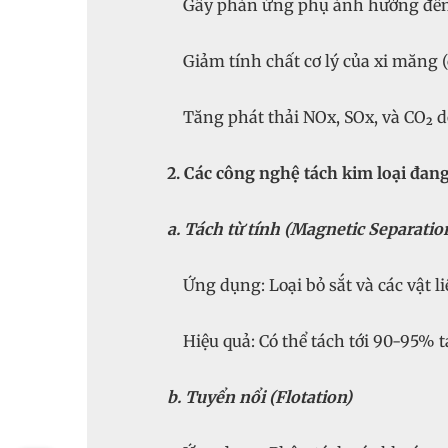
Gây phản ứng phụ ảnh hưởng đến qu
Giảm tính chất cơ lý của xi măng (cư
Tăng phát thải NOx, SOx, và CO₂ d
2. Các công nghệ tách kim loại đa
a. Tách từ tính (Magnetic Separatio
Ứng dụng: Loại bỏ sắt và các vật liệu
Hiệu quả: Có thể tách tới 90-95% tạp
b. Tuyển nổi (Flotation)