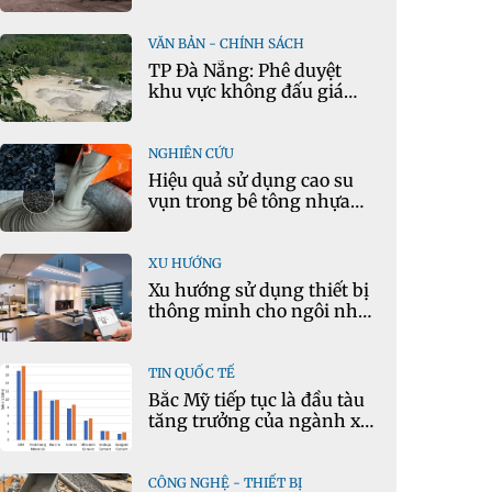
mô hình kinh tế tuần
hoàn
VĂN BẢN - CHÍNH SÁCH
TP Đà Nẵng: Phê duyệt
khu vực không đấu giá
quyền khai thác khoáng
sản mỏ đá Khe Rọm
NGHIÊN CỨU
Hiệu quả sử dụng cao su
vụn trong bê tông nhựa
chặt tái chế nóng
XU HƯỚNG
Xu hướng sử dụng thiết bị
thông minh cho ngôi nhà
hiện đại
TIN QUỐC TẾ
Bắc Mỹ tiếp tục là đầu tàu
tăng trưởng của ngành xi
măng
CÔNG NGHỆ - THIẾT BỊ