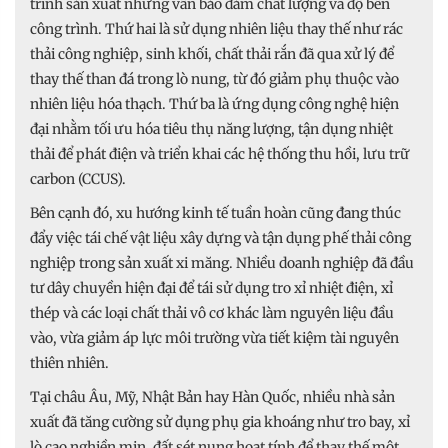
trình sản xuất nhưng vẫn bảo đảm chất lượng và độ bền
công trình. Thứ hai là sử dụng nhiên liệu thay thế như rác
thải công nghiệp, sinh khối, chất thải rắn đã qua xử lý để
thay thế than đá trong lò nung, từ đó giảm phụ thuộc vào
nhiên liệu hóa thạch. Thứ ba là ứng dụng công nghệ hiện
đại nhằm tối ưu hóa tiêu thụ năng lượng, tận dụng nhiệt
thải để phát điện và triển khai các hệ thống thu hồi, lưu trữ
carbon (CCUS).
Bên cạnh đó, xu hướng kinh tế tuần hoàn cũng đang thúc
đẩy việc tái chế vật liệu xây dựng và tận dụng phế thải công
nghiệp trong sản xuất xi măng. Nhiều doanh nghiệp đã đầu
tư dây chuyền hiện đại để tái sử dụng tro xỉ nhiệt điện, xỉ
thép và các loại chất thải vô cơ khác làm nguyên liệu đầu
vào, vừa giảm áp lực môi trường vừa tiết kiệm tài nguyên
thiên nhiên.
Tại châu Âu, Mỹ, Nhật Bản hay Hàn Quốc, nhiều nhà sản
xuất đã tăng cường sử dụng phụ gia khoáng như tro bay, xỉ
lò cao nghiền mịn, đất sét nung hoạt tính để thay thế một