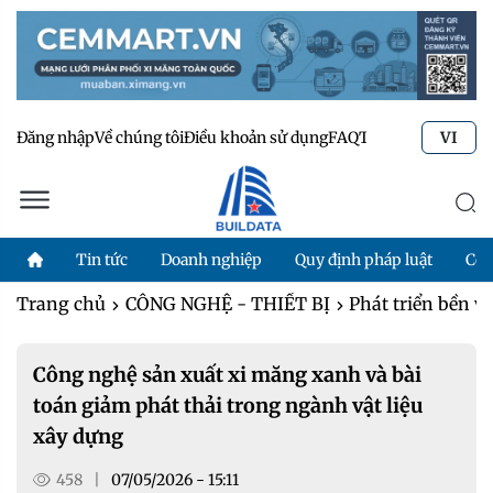
Đăng nhập
Về chúng tôi
Điều khoản sử dụng
FAQ
Tư vấn kỹ thuật
Li
VI
Tin tức
Doanh nghiệp
Quy định pháp luật
Côn
Trang chủ
CÔNG NGHỆ - THIẾT BỊ
Phát triển bền v
Công nghệ sản xuất xi măng xanh và bài
toán giảm phát thải trong ngành vật liệu
xây dựng
458
|
07/05/2026 - 15:11