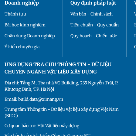
Doanh nghiệp
Quy định pháp luật
Thành tựu
Văn bản - Chính sách
Bài học kinh nghiệm
Tiêu chuẩn - Quy chuẩn
Chân dung Doanh nghiệp
Quy hoạch - Chiến lược
Ý kiến chuyên gia
ỨNG DỤNG TRA CỨU THÔNG TIN - DỮ LIỆU
CHUYÊN NGÀNH VẬT LIỆU XÂY DỰNG
Địa chỉ: Tầng M, Tòa nhà VG Building, 235 Nguyễn Trãi, P.
Khương Đình, TP. Hà Nội
Email: build.data@ximang.vn
Trung tâm Thông tin - Dữ liệu vật liệu xây dựng Việt Nam
(BIDC)
Cơ quan bảo trợ: Hội Vật liệu xây dựng
Vận hành và phát triển: Công ty Gamma NT