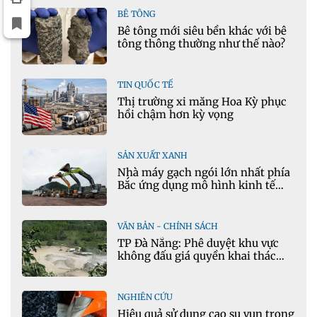
BÊ TÔNG
Bê tông mới siêu bền khác với bê
tông thông thường như thế nào?
TIN QUỐC TẾ
Thị trường xi măng Hoa Kỳ phục
hồi chậm hơn kỳ vọng
SẢN XUẤT XANH
Nhà máy gạch ngói lớn nhất phía
Bắc ứng dụng mô hình kinh tế
tuần hoàn
VĂN BẢN - CHÍNH SÁCH
TP Đà Nẵng: Phê duyệt khu vực
không đấu giá quyền khai thác
khoáng sản mỏ đá Khe Rọm
NGHIÊN CỨU
Hiệu quả sử dụng cao su vụn trong