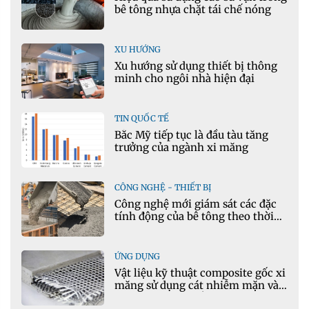
bê tông nhựa chặt tái chế nóng
XU HƯỚNG
Xu hướng sử dụng thiết bị thông
minh cho ngôi nhà hiện đại
TIN QUỐC TẾ
Bắc Mỹ tiếp tục là đầu tàu tăng
trưởng của ngành xi măng
CÔNG NGHỆ - THIẾT BỊ
Công nghệ mới giám sát các đặc
tính động của bê tông theo thời
gian thực
ỨNG DỤNG
Vật liệu kỹ thuật composite gốc xi
măng sử dụng cát nhiễm mặn và
phụ gia khoáng: Ứng dụng trong