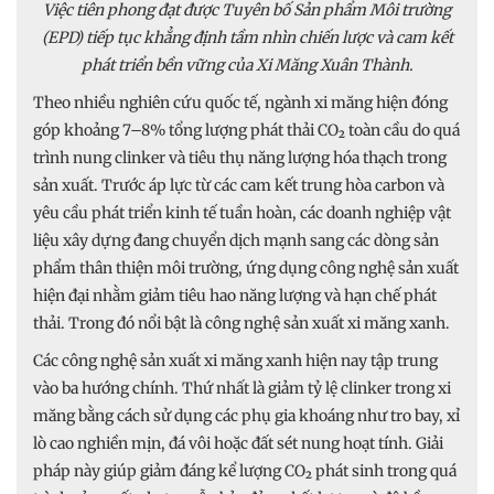
Việc tiên phong đạt được Tuyên bố Sản phẩm Môi trường
(EPD) tiếp tục khẳng định tầm nhìn chiến lược và cam kết
phát triển bền vững của Xi Măng Xuân Thành.
Theo nhiều nghiên cứu quốc tế, ngành xi măng hiện đóng
góp khoảng 7–8% tổng lượng phát thải CO₂ toàn cầu do quá
trình nung clinker và tiêu thụ năng lượng hóa thạch trong
sản xuất. Trước áp lực từ các cam kết trung hòa carbon và
yêu cầu phát triển kinh tế tuần hoàn, các doanh nghiệp vật
liệu xây dựng đang chuyển dịch mạnh sang các dòng sản
phẩm thân thiện môi trường, ứng dụng công nghệ sản xuất
hiện đại nhằm giảm tiêu hao năng lượng và hạn chế phát
thải. Trong đó nổi bật là công nghệ sản xuất xi măng xanh.
Các công nghệ sản xuất xi măng xanh hiện nay tập trung
vào ba hướng chính. Thứ nhất là giảm tỷ lệ clinker trong xi
măng bằng cách sử dụng các phụ gia khoáng như tro bay, xỉ
lò cao nghiền mịn, đá vôi hoặc đất sét nung hoạt tính. Giải
pháp này giúp giảm đáng kể lượng CO₂ phát sinh trong quá