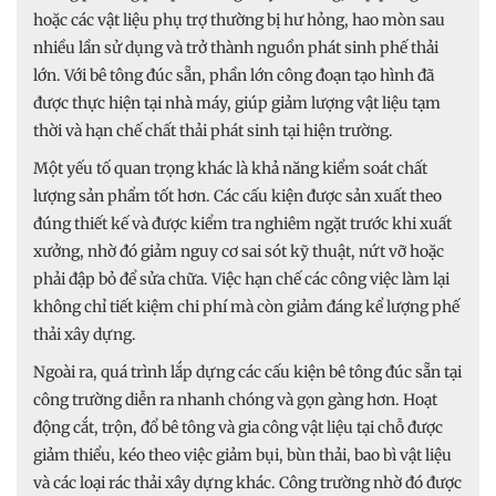
hoặc các vật liệu phụ trợ thường bị hư hỏng, hao mòn sau
nhiều lần sử dụng và trở thành nguồn phát sinh phế thải
lớn. Với bê tông đúc sẵn, phần lớn công đoạn tạo hình đã
được thực hiện tại nhà máy, giúp giảm lượng vật liệu tạm
thời và hạn chế chất thải phát sinh tại hiện trường.
Một yếu tố quan trọng khác là khả năng kiểm soát chất
lượng sản phẩm tốt hơn. Các cấu kiện được sản xuất theo
đúng thiết kế và được kiểm tra nghiêm ngặt trước khi xuất
xưởng, nhờ đó giảm nguy cơ sai sót kỹ thuật, nứt vỡ hoặc
phải đập bỏ để sửa chữa. Việc hạn chế các công việc làm lại
không chỉ tiết kiệm chi phí mà còn giảm đáng kể lượng phế
thải xây dựng.
Ngoài ra, quá trình lắp dựng các cấu kiện bê tông đúc sẵn tại
công trường diễn ra nhanh chóng và gọn gàng hơn. Hoạt
động cắt, trộn, đổ bê tông và gia công vật liệu tại chỗ được
giảm thiểu, kéo theo việc giảm bụi, bùn thải, bao bì vật liệu
và các loại rác thải xây dựng khác. Công trường nhờ đó được