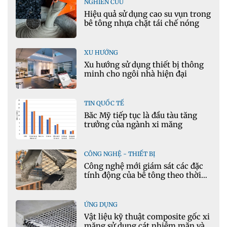
NGHIÊN CỨU
Hiệu quả sử dụng cao su vụn trong
bê tông nhựa chặt tái chế nóng
XU HƯỚNG
Xu hướng sử dụng thiết bị thông
minh cho ngôi nhà hiện đại
TIN QUỐC TẾ
Bắc Mỹ tiếp tục là đầu tàu tăng
trưởng của ngành xi măng
CÔNG NGHỆ - THIẾT BỊ
Công nghệ mới giám sát các đặc
tính động của bê tông theo thời
gian thực
ỨNG DỤNG
Vật liệu kỹ thuật composite gốc xi
măng sử dụng cát nhiễm mặn và