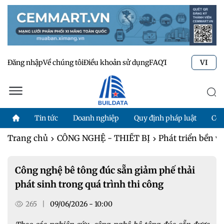
Đăng nhập
Về chúng tôi
Điều khoản sử dụng
FAQ
Tư vấn kỹ thuật
Li
VI
Tin tức
Doanh nghiệp
Quy định pháp luật
Côn
Trang chủ
CÔNG NGHỆ - THIẾT BỊ
Phát triển bền v
Công nghệ bê tông đúc sẵn giảm phế thải
phát sinh trong quá trình thi công
265
|
09/06/2026 - 10:00