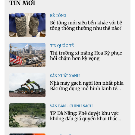
TIN MỚI
BÊ TÔNG
Bê tông mới siêu bền khác với bê
tông thông thường như thế nào?
TIN QUỐC TẾ
Thị trường xi măng Hoa Kỳ phục
hồi chậm hơn kỳ vọng
SẢN XUẤT XANH
Nhà máy gạch ngói lớn nhất phía
Bắc ứng dụng mô hình kinh tế
tuần hoàn
VĂN BẢN - CHÍNH SÁCH
TP Đà Nẵng: Phê duyệt khu vực
không đấu giá quyền khai thác
khoáng sản mỏ đá Khe Rọm