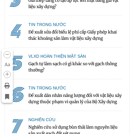
Giá thép tăng có tạo áp lực lên mặt bằng giá vật
liệu xây dựng?
4
TIN TRONG NƯỚC
Đề xuất sửa đổi biểu lệ phí cấp Giấy phép khai
thác khoáng sản làm vật liệu xây dựng
5
VLXD HOÀN THIỆN MẶT SÀN
Gạch tự làm sạch có gì khác so với gạch thông
Aa
thường?
6
TIN TRONG NƯỚC
Đề xuất dán nhãn năng lượng đối với vật liệu xây
dựng thuộc phạm vi quản lý của Bộ Xây dựng
7
NGHIÊN CỨU
Nghiên cứu sử dụng bùn thải làm nguyên liệu
sản xuất gạch đất sét nung