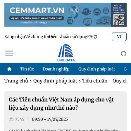
Đăng nhập
Về chúng tôi
Điều khoản sử dụng
FAQ
Tư vấn kỹ thuật
Li
VI
Tin tức
Doanh nghiệp
Quy định pháp luật
Côn
Trang chủ
Quy định pháp luật
Tiêu chuẩn - Quy ch
Các Tiêu chuẩn Việt Nam áp dụng cho vật
liệu xây dựng như thế nào?
7545
|
09:50 - 14/07/2025