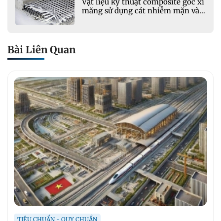
Vật liệu kỹ thuật composite gốc xi
măng sử dụng cát nhiễm mặn và
phụ gia khoáng: Ứng dụng trong
xây dựng hạ tầng giao thông
Bài Liên Quan
TIÊU CHUẨN - QUY CHUẨN