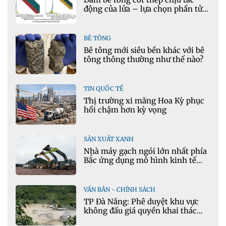
động của lửa – lựa chọn phần tử
cho mô hình nhiệt học trong
Ansys
BÊ TÔNG
Bê tông mới siêu bền khác với bê
tông thông thường như thế nào?
TIN QUỐC TẾ
Thị trường xi măng Hoa Kỳ phục
hồi chậm hơn kỳ vọng
SẢN XUẤT XANH
Nhà máy gạch ngói lớn nhất phía
Bắc ứng dụng mô hình kinh tế
tuần hoàn
VĂN BẢN - CHÍNH SÁCH
TP Đà Nẵng: Phê duyệt khu vực
không đấu giá quyền khai thác
khoáng sản mỏ đá Khe Rọm